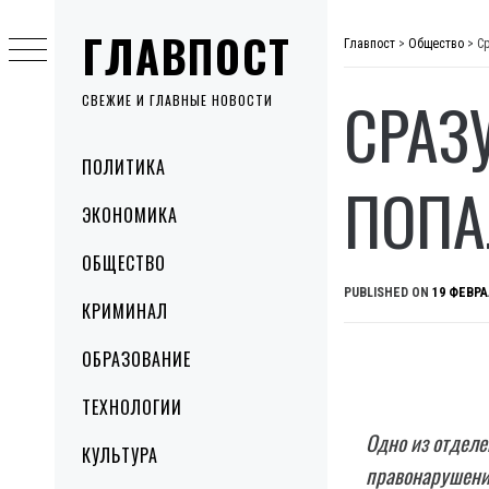
Skip
ГЛАВПОСТ
to
Главпост
>
Общество
>
С
content
СРАЗ
СВЕЖИЕ И ГЛАВНЫЕ НОВОСТИ
Primary
ПОЛИТИКА
Menu
ПОПА
ЭКОНОМИКА
ОБЩЕСТВО
PUBLISHED ON
19 ФЕВРА
КРИМИНАЛ
ОБРАЗОВАНИЕ
ТЕХНОЛОГИИ
Одно из отделе
КУЛЬТУРА
правонарушения