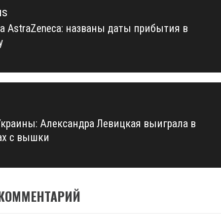
us
а AstraZeneca: названы даты прибытия в
us
у
Украины: Александра Левицкая выиграла в
х с вышки
 КОММЕНТАРИЙ