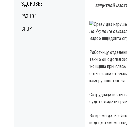
ЗДОРОВЬЕ
защитной маски
РАЗНОЕ
СПОРТ
На Укрпочте отказа
Видео инцидента оп
Работницу отделени
Также он сделал же
женщина принялась 
органов она отреко
камеру посетители.
Сотрудница почты на
будет ожидать прие
Во время дальнейше
недопустимом повед