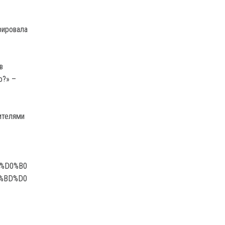
рировала
в
о?» –
ителями
2%D0%B0
%BD%D0