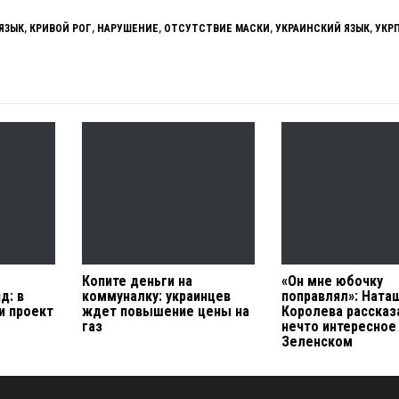
ЯЗЫК
,
КРИВОЙ РОГ
,
НАРУШЕНИЕ
,
ОТСУТСТВИЕ МАСКИ
,
УКРАИНСКИЙ ЯЗЫК
,
УКР
Копите деньги на
«Он мне юбочку
д: в
коммуналку: украинцев
поправлял»: Ната
и проект
ждет повышение цены на
Королева рассказ
газ
нечто интересное
Зеленском