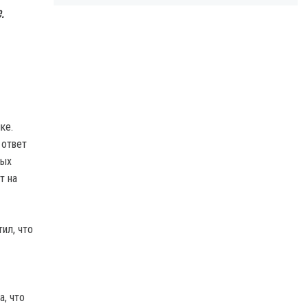
.
ке.
 ответ
ных
т на
ил, что
, что