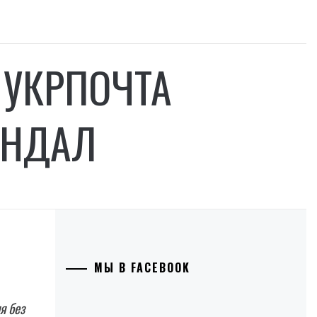
 УКРПОЧТА
АНДАЛ
МЫ В FACEBOOK
я без