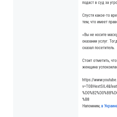
подаст в суд за угр
Спустя какое-то вр
тем, что имеет прав
«Вы не носите маску
оказании услуг. Тог
сказал посетитель.
Стоит отметить, что
женщина успокоила
https://www.youtub
v=T0BHextSIL4&fe
%D0%B2%D0%BB%D
%B8
Напомним,
в Украин