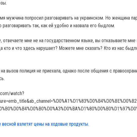
озы.
емя мужчина попросил разговаривать на украинском. Но женщина па
о разговаривать так, как ей удобно и назвала его быдлом.
, отвечаете мне не на государственном языке, вы отказываете мне 
да кто и что здесь нарушает? Можете мне сказать? Кто из нас быдл
 на вызов полиция не приехала, однако после общения с правоохран
сь.
e.com/watch?
ature=emb_title&ab_channel=%D0%A1%D1%83%D0%B4%D0%BE%D0%B
0%B0%D0%B4%D0%B0%D0%A3%D0%BA%D1%80%D0%B0%D1%97%D0
е весной взлетят цены на ходовые продукты.