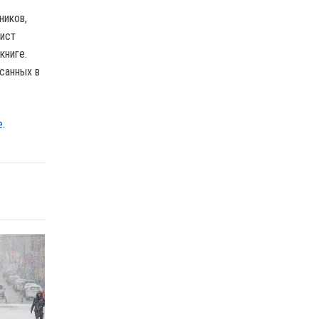
ников,
рист
книге.
исанных в
е.