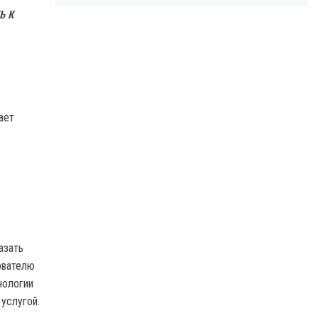
ь к
ает
азать
ователю
нологии
услугой.