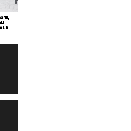
зали,
ам
ов в