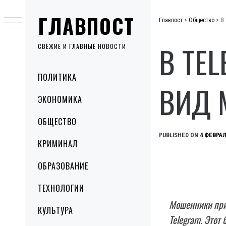
Skip
ГЛАВПОСТ
to
Главпост
>
Общество
>
В
content
В TE
СВЕЖИЕ И ГЛАВНЫЕ НОВОСТИ
Primary
ПОЛИТИКА
Menu
ВИД 
ЭКОНОМИКА
ОБЩЕСТВО
PUBLISHED ON
4 ФЕВРАЛ
КРИМИНАЛ
ОБРАЗОВАНИЕ
ТЕХНОЛОГИИ
Мошенники при
КУЛЬТУРА
Telegram. Этот 