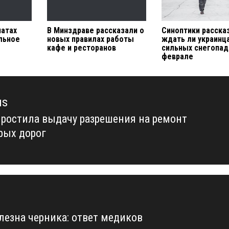
патах
В Минздраве рассказали о
Синоптики расска
льное
новых правилах работы
ждать ли украинц
кафе и ресторанов
сильных снегопад
феврале
us
простила выдачу разрешения на ремонт
us
рых дорог
лезна черника: ответ медиков