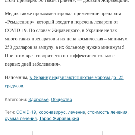
Медик также прокомментировал применение препарата
«Ремдесивир», который входит в перечень лекарств от
COVID-19. По словам Жиравецкого, в Украине не так
много таких препаратов и их цена космическая – минимум
250 долларов за ампулу, а их больному нужно минимум 5.
При этом врач говорит, что он «эффективен только с
первых дней заболевания».
Напомним,
в Украину надвигаются лютые морозы до -25
градусов.
Категории:
Здоровье
,
Общество
Теги:
COVID-19
,
коронавирус
,
лечение
,
стоимость лечения
,
сумма лечения
,
Тарас Жиравецкий