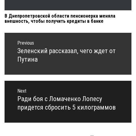
В Днепропетровской области пенсионерка меняла
внешность, чтобы получить кредиты в банке
Навигация
по
Previous
записям
Зеленский рассказал, чего ждет от
Previous
post:
Путина
Next
Ради боя с Ломаченко Лопесу
Next
post:
придется сбросить 5 килограммов