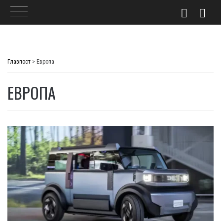
Skip
to
Главпост
>
Европа
content
ЕВРОПА