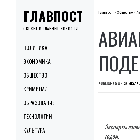
Skip
ГЛАВПОСТ
to
Главпост
>
Общество
>
А
content
АВИА
СВЕЖИЕ И ГЛАВНЫЕ НОВОСТИ
Primary
ПОЛИТИКА
Menu
ПОДЕ
ЭКОНОМИКА
ОБЩЕСТВО
PUBLISHED ON
29 ИЮЛЯ,
КРИМИНАЛ
ОБРАЗОВАНИЕ
ТЕХНОЛОГИИ
Эксперты заяви
КУЛЬТУРА
годом.