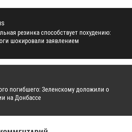
us
льная резинка способствует похудению:
us
оги шокировали заявлением
ого погибшего: Зеленскому доложили о
ии на Донбассе