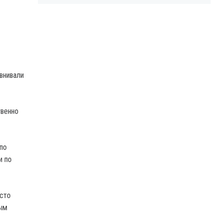
внивали
твенно
по
и по
есто
мым