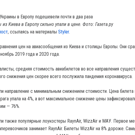
из Киева в Европу сильно упали в цене. Фото: Газета.ру
пост
, ссылаясь на материалы
Styler.
равнения цен на авиасообщения из Киева и столицы Европы. Они сра
 ноябрь 2019 года и 2020 года.
алисты, средняя стоимость авиабилетов во все направления сущес
кого снижения цен скорее всего послужила пандемия коронавируса.
и направление с минимальным снижением стоимости. Цена билета 
рага упала на 4%, а вот максимальное снижение цены зафиксировал
им — 76%.
ли также популярные лоукостеры RaynAir, WizzAir и МАУ. Первое м
перевозчиков занимает RaynAir. Билеты WizzAir на 8% дороже. Са