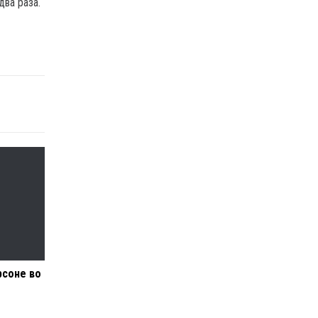
два раза.
рсоне во