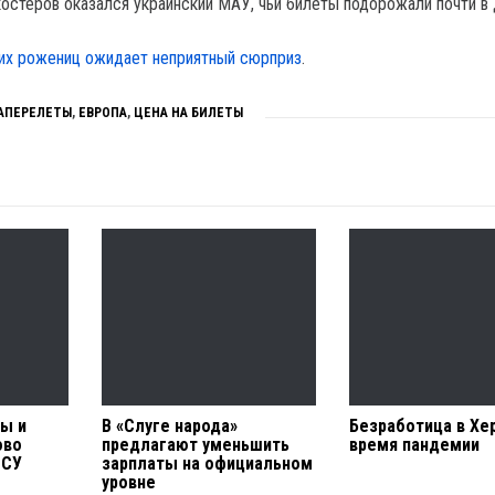
остеров оказался украинский МАУ, чьи билеты подорожали почти в 
их рожениц ожидает неприятный сюрприз
.
АПЕРЕЛЕТЫ
,
ЕВРОПА
,
ЦЕНА НА БИЛЕТЫ
ты и
В «Слуге народа»
Безработица в Хе
ово
предлагают уменьшить
время пандемии
ВСУ
зарплаты на официальном
уровне