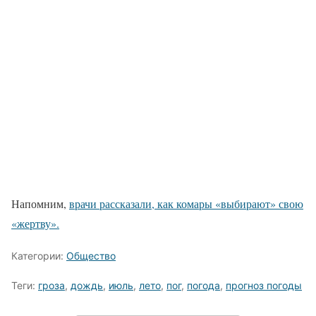
Напомним,
врачи рассказали, как комары «выбирают» свою
«жертву».
Категории:
Общество
Теги:
гроза
,
дождь
,
июль
,
лето
,
пог
,
погода
,
прогноз погоды