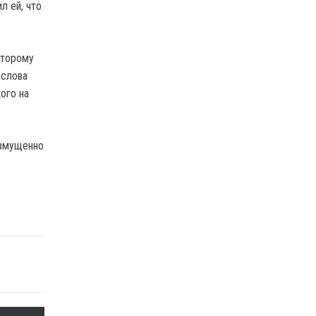
л ей, что
оторому
 слова
ого на
озмущенно