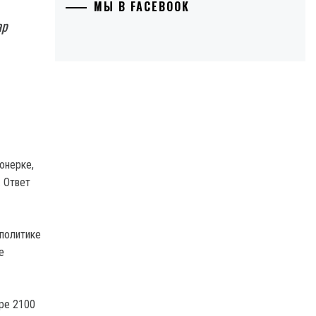
МЫ В FACEBOOK
ар
онерке,
. Ответ
 политике
е
ере 2100