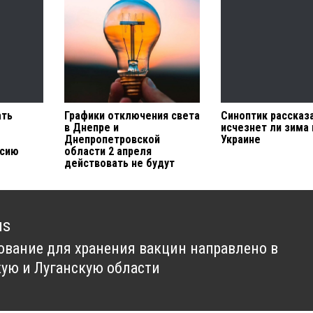
ать
Графики отключения света
Синоптик рассказ
в Днепре и
исчезнет ли зима 
Днепропетровской
Украине
ссию
области 2 апреля
действовать не будут
us
ование для хранения вакцин направлено в
us
ую и Луганскую области