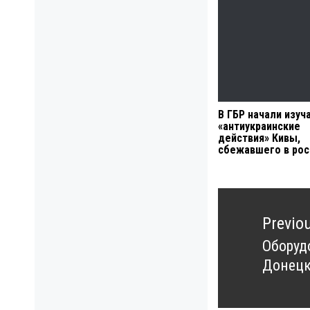
В ГБР начали изуч
«антиукраинские
действия» Кивы,
сбежавшего в ро
Навигация
по
Previo
записям
Оборуд
Previo
Донецк
post: