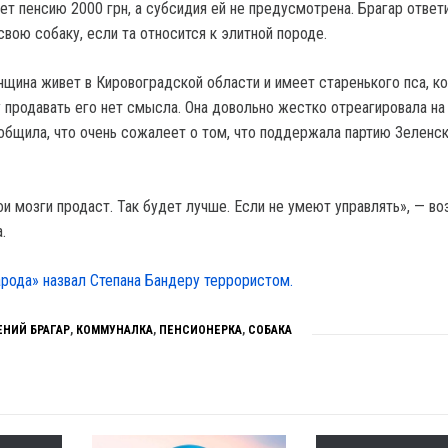
ает пенсию 2000 грн, а субсидия ей не предусмотрена. Брагар ответи
вою собаку, если та относится к элитной породе.
нщина живет в Кировоградской области и имеет старенького пса, к
у продавать его нет смысла. Она довольно жестко отреагировала на
ообщила, что очень сожалеет о том, что поддержала партию Зеленск
ои мозги продаст. Так будет лучше. Если не умеют управлять», — в
.
арода» назвал Степана Бандеру террористом.
ЕНИЙ БРАГАР
,
КОММУНАЛКА
,
ПЕНСИОНЕРКА
,
СОБАКА