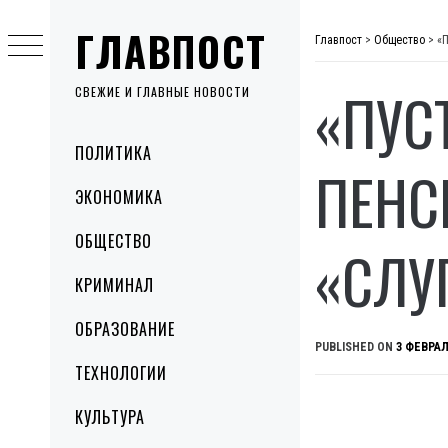
Skip
ГЛАВПОСТ
to
Главпост
>
Общество
>
«П
content
«ПУС
СВЕЖИЕ И ГЛАВНЫЕ НОВОСТИ
Primary
ПОЛИТИКА
Menu
ПЕНС
ЭКОНОМИКА
ОБЩЕСТВО
«СЛУ
КРИМИНАЛ
ОБРАЗОВАНИЕ
PUBLISHED ON
3 ФЕВРАЛ
ТЕХНОЛОГИИ
КУЛЬТУРА