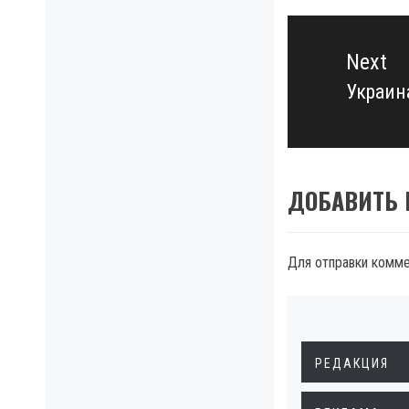
Next
Украин
Next
post:
ДОБАВИТЬ
Для отправки комм
РЕДАКЦИЯ