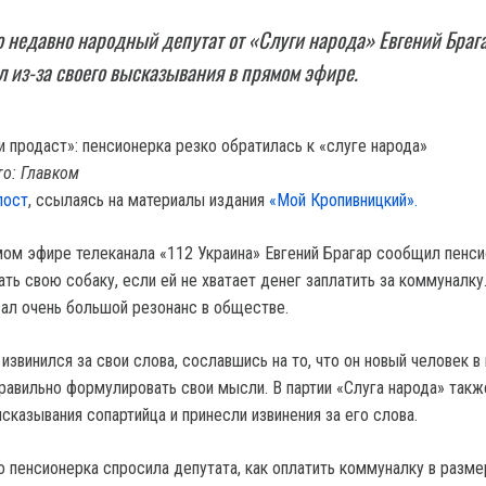
о недавно народный депутат от «Слуги народа» Евгений Браг
л из-за своего высказывания в прямом эфире.
то: Главком
пост
, ссылаясь на материалы издания
«Мой Кропивницкий».
ямом эфире телеканала «112 Украина» Евгений Брагар сообщил пенси
ть свою собаку, если ей не хватает денег заплатить за коммуналку
вал очень большой резонанс в обществе.
извинился за свои слова, сославшись на то, что он новый человек в
правильно формулировать свои мысли. В партии «Слуга народа» такж
сказывания сопартийца и принесли извинения за его слова.
то пенсионерка спросила депутата, как оплатить коммуналку в разм