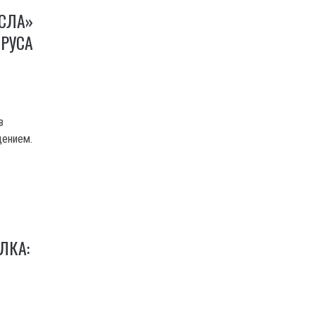
СЛА»
РУСА
в
дением.
ЛКА: