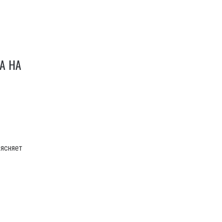
А НА
ъясняет