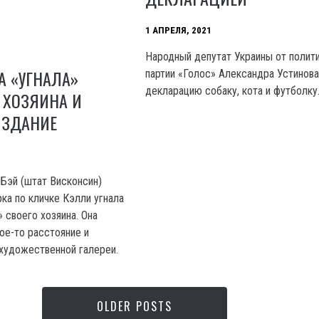
1 АПРЕЛЯ, 2021
Народный депутат Украины от полит
А «УГНАЛА»
партии «Голос» Александра Устинова
декларацию собаку, кота и футболку
 ХОЗЯИНА И
 ЗДАНИЕ
Бэй (штат Висконсин)
ка по кличке Кэлли угнала
 своего хозяина. Она
ое-то расстояние и
 художественной галереи.
OLDER POSTS