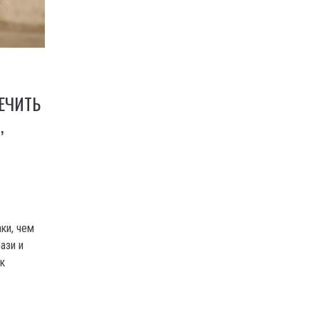
ЕЧИТЬ
,
аки, чем
ази и
к