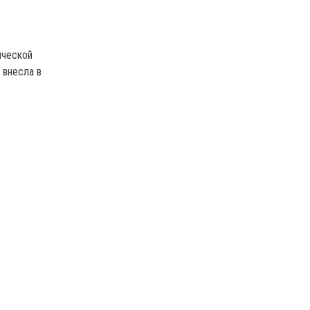
ической
 внесла в
.