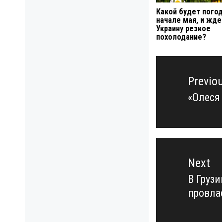
Какой будет погод
начале мая, и жде
Украину резкое
похолодание?
Навигация
по
Previo
записям
«Олеся
Previo
post:
Next
В Груз
Next
провла
post: