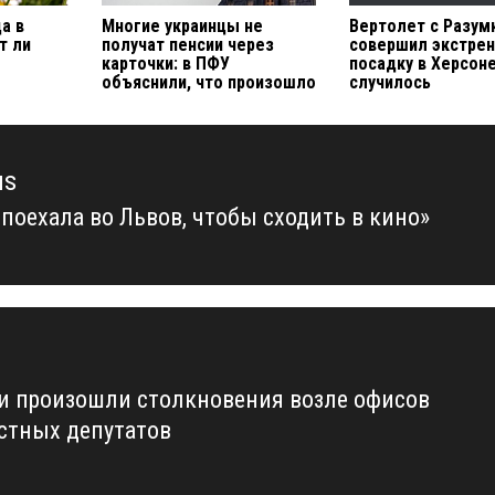
а в
Многие украинцы не
Вертолет с Разу
т ли
получат пенсии через
совершил экстре
карточки: в ПФУ
посадку в Херсоне
объяснили, что произошло
случилось
us
 поехала во Львов, чтобы сходить в кино»
us
ии произошли столкновения возле офисов
стных депутатов