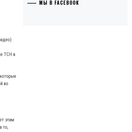
МЫ В FACEBOOK
ле ТСН в
, которые
й во
ет этим
 то,