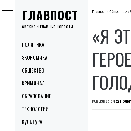
Skip
ГЛАВПОСТ
to
Главпост
>
Общество
>
«
content
«Я Э
СВЕЖИЕ И ГЛАВНЫЕ НОВОСТИ
Primary
ПОЛИТИКА
Menu
ГЕРО
ЭКОНОМИКА
ОБЩЕСТВО
ГОЛО
КРИМИНАЛ
ОБРАЗОВАНИЕ
PUBLISHED ON
22 НОЯБР
ТЕХНОЛОГИИ
КУЛЬТУРА