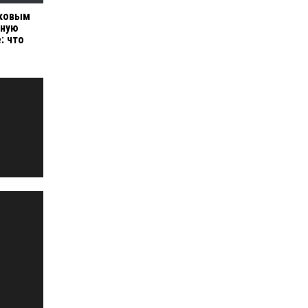
мковым
нную
: что