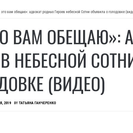
Я это вам обещаю»: адвокат родных Героев небесной Сотни объявила о голодовке (вид
ТО ВАМ ОБЕЩАЮ»:
ЕВ НЕБЕСНОЙ СОТН
ДОВКЕ (ВИДЕО)
Я, 2019
BY
ТАТЬЯНА ГАНЧЕРЕНКО