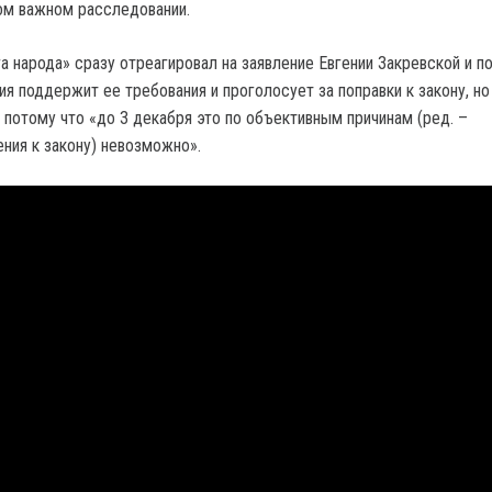
ом важном расследовании.
га народа» сразу отреагировал на заявление Евгении Закревской и 
ия поддержит ее требования и проголосует за поправки к закону, н
 потому что «до 3 декабря это по объективным причинам (ред. –
ния к закону) невозможно».