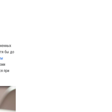
зненных
отя бы до
сы
азии
ся при