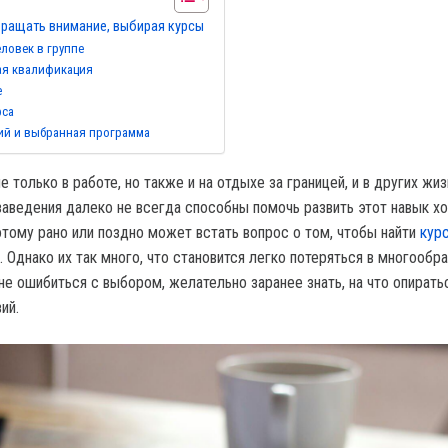
бращать внимание, выбирая курсы
еловек в группе
ая квалификация
е
рса
ий и выбранная программа
е только в работе, но также и на отдыхе за границей, и в других жи
заведения далеко не всегда способны помочь развить этот навык х
отому рано или поздно может встать вопрос о том, чтобы найти
кур
. Однако их так много, что становится легко потеряться в многообр
не ошибиться с выбором, желательно заранее знать, на что опирать
ий.