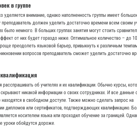
век в группе
о уделяется внимание, однако наполненность группы имеет большо
у преподаватель должен уделить достаточно времени всем своим у
их было немного. В больших группах занятия могут стоить сравните
эффект от них будет гораздо ниже. Оптимальное количество – до 10
проще преодолеть языковой барьер, привыкнуть к различным темпам
зникновении вопросов преподаватель сможет уделить достаточно в
 квалификация
я расспрашивать об учителях и их квалификации. Обычно курсы, ко
 скрывают никакой информации о своих сотрудниках. И все данные 
е находятся в свободном доступе. Также можно сделать запрос на
пии дипломов или сертификатов, подтверждающих квалификацию. Б
является носителем языка или проходил обучение за границей. Одна
ые уроки обойдутся дороже.