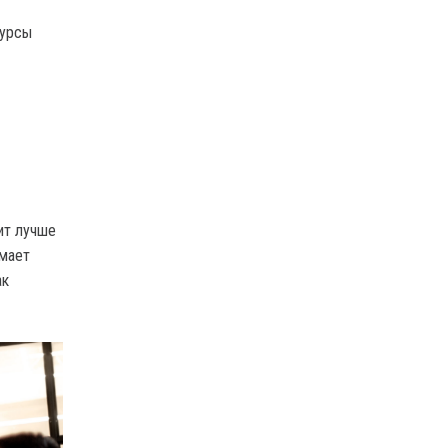
курсы
ит лучше
имает
ак