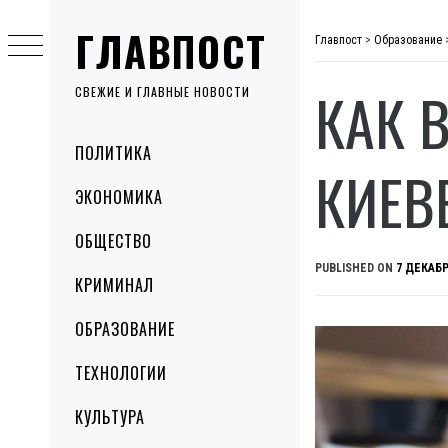
Skip
ГЛАВПОСТ
to
Главпост
>
Образование
content
КАК 
СВЕЖИЕ И ГЛАВНЫЕ НОВОСТИ
Primary
ПОЛИТИКА
Menu
КИЕВ
ЭКОНОМИКА
ОБЩЕСТВО
PUBLISHED ON
7 ДЕКАБР
КРИМИНАЛ
ОБРАЗОВАНИЕ
ТЕХНОЛОГИИ
КУЛЬТУРА