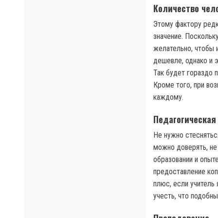
Количество чело
Этому фактору редк
значение. Поскольк
желательно, чтобы 
дешевле, однако и 
Так будет гораздо 
Кроме того, при во
каждому.
Педагогическая
Не нужно стеснятьс
можно доверять, не
образовании и опыт
предоставление ко
плюс, если учитель 
учесть, что подобн
Преподавание