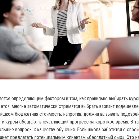
а
яется определяющим фактором в том, как правильно выбирать кур
еется, многие автоматически стремятся выбрать вариант подешевле
слишком бюджетная стоимость, напротив, должна вызывать подозрен
эти курсы обещают впечатляющий прогресс за короткое время. В т
ольшие вопросы к качеству обучения. Если школа заботится о своей
танет предлагать потенциальным клиентам «бесплатный сыр». Это не