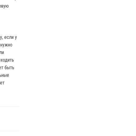
овую
, если у
е нужно
ли
оходить
ет быть
льные
ует
.