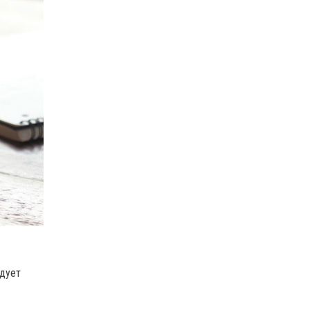
едует