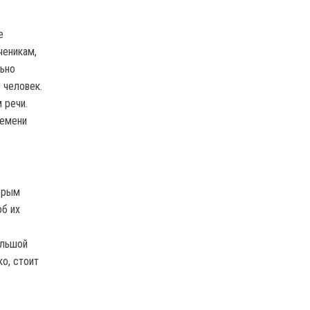
е
ченикам,
льно
 человек.
 речи.
ремени
торым
об их
ольшой
ко, стоит