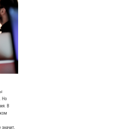
сы
. Но
ия. В
аком
 значит,