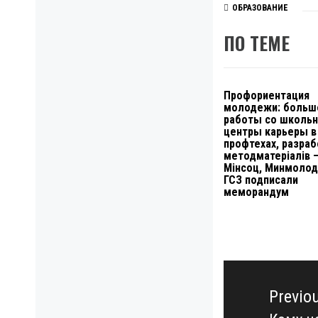
ОБРАЗОВАНИЕ
ПО ТЕМЕ
Профориентация
молодежи: больш
работы со школьн
центры карьеры в 
профтехах, разраб
методматеріалів 
Мінсоц, Минмолод
ГСЗ подписали
меморандум
Навигация
по
Previo
записям