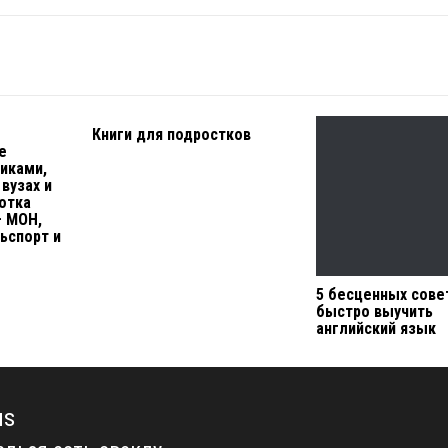
Книги для подростков
е
иками,
вузах и
отка
– МОН,
ьспорт и
5 бесценных сове
быстро выучить
английский язык
us