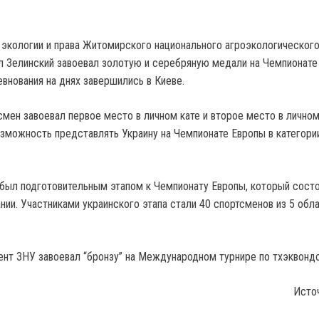
 экологии и права Житомирского национального агроэкологическог
л Зелинский завоевал золотую и серебряную медали на Чемпионате
евнования на днях завершились в Киеве.
мен завоевал первое место в личном кате и второе место в личном
озможность представлять Украину на Чемпионате Европы в категории
был подготовительным этапом к Чемпионату Европы, который состо
нии. Участниками украинского этапа стали 40 спортсменов из 5 обл
ент ЗНУ завоевал “бронзу” на Международном турнире по тхэквондо
Исто