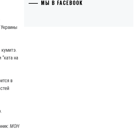
МЫ В FACEBOOK
о
 Украины
 кумитэ.
 “ката на
ится в
астей
.
чник:
МОН