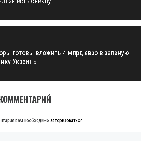
ельзя есть свеклу
us
оры готовы вложить 4 млрд евро в зеленую
тику Украины
 КОММЕНТАРИЙ
ентария вам необходимо
авторизоваться
.