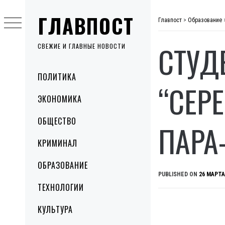
Skip
ГЛАВПОСТ
to
Главпост
>
Образование
content
СТУД
СВЕЖИЕ И ГЛАВНЫЕ НОВОСТИ
Primary
ПОЛИТИКА
Menu
“СЕР
ЭКОНОМИКА
ОБЩЕСТВО
ПАРА
КРИМИНАЛ
ОБРАЗОВАНИЕ
PUBLISHED ON
26 МАРТА
ТЕХНОЛОГИИ
КУЛЬТУРА