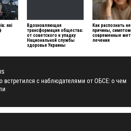
в: які
Вдохновляющая
Как распознать не
ф
трансформация общества:
причины, симптом
от советского к упадку
современные ме
Национальной службы
лечения
здоровья Украины
us
о встретился с наблюдателями от ОБСЕ: о чем
us
ли