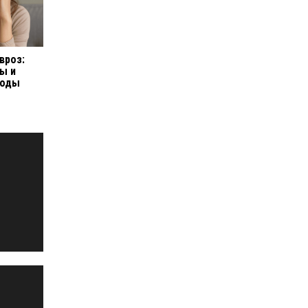
вроз:
ы и
тоды