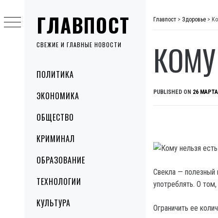
Skip
ГЛАВПОСТ
to
Главпост
>
Здоровье
>
Ко
content
КОМУ
СВЕЖИЕ И ГЛАВНЫЕ НОВОСТИ
Primary
ПОЛИТИКА
Menu
PUBLISHED ON
26 МАРТА
ЭКОНОМИКА
ОБЩЕСТВО
КРИМИНАЛ
ОБРАЗОВАНИЕ
Свекла — полезный 
ТЕХНОЛОГИИ
употреблять.
О том, 
КУЛЬТУРА
Ограничить ее коли