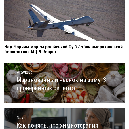
Над Чорним морем російський Су-27 збив американський
безпілотник MQ-9 Reaper
Навигация
по
Previous
записям
Маринованный чеснок на зиму: 3
Previous
post:
проверенных рецепта
Next
Как понять, что химиотерапия
Next