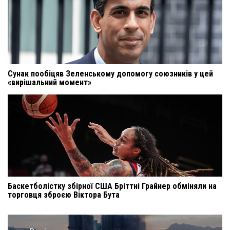
Сунак пообіцяв Зеленському допомогу союзників у цей
«вирішальний момент»
Баскетболістку збірної США Бріттні Грайнер обміняли на
торговця зброєю Віктора Бута
Навигация