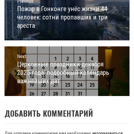
по
Previous
записям
Пожар в Гонконге унёс жизни 44
Previous
post:
человек: сотни пропавших и три
ареста
Next
Церковные праздники декабря
Next
post:
2025 года: подробный календарь
важнейших дат
ДОБАВИТЬ КОММЕНТАРИЙ
Для отправки комментария вам необходимо
авторизоваться
.