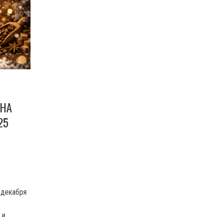
 НА
25
 декабря
 и