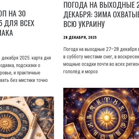
ПОГОДА НА ВЫХОДНЫЕ 
ОП НА 30
ДЕКАБРЯ: ЗИМА ОХВАТЫ
5 ДЛЯ ВСЕХ
ВСЮ УКРАИНУ
ИАКА
28 ДЕКАБРЯ, 2025
Погода на выходные 27–28 декабря в
в субботу местами снег, в воскресе
 декабря 2025: карта дня
мощные осадки почти во всех регион
одиака, подсказки о
гололёд и мороз
ровье, и практичные
вать без мистики точно