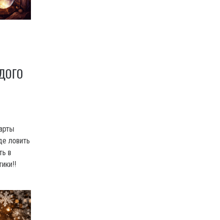
ДОГО
карты
де ловить
ть в
ики!!