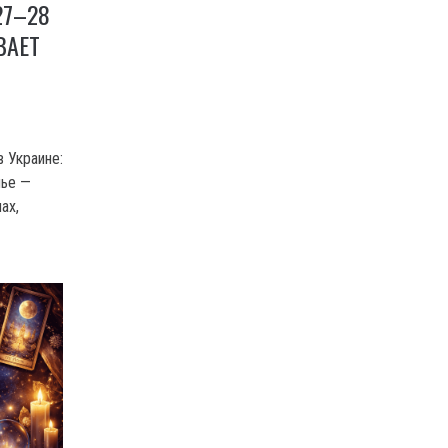
27–28
ВАЕТ
 Украине:
нье —
ах,