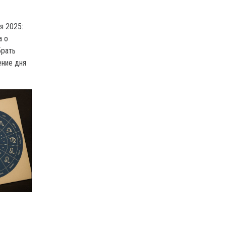
я 2025:
а о
брать
ение дня