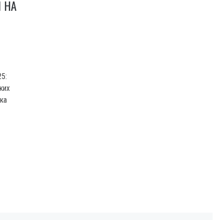
 НА
5:
ких
ка