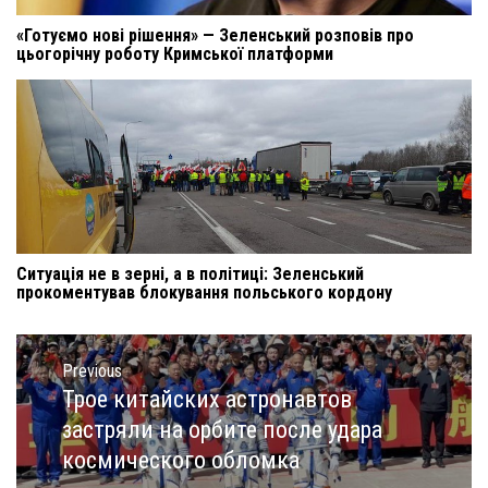
«Готуємо нові рішення» — Зеленський розповів про
цьогорічну роботу Кримської платформи
Ситуація не в зерні, а в політиці: Зеленський
прокоментував блокування польського кордону
Навигация
по
Previous
записям
Трое китайских астронавтов
Previous
post:
застряли на орбите после удара
космического обломка