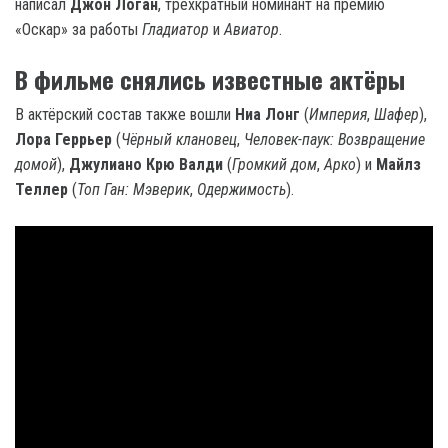
написал
Джон Логан
, трёхкратный номинант на премию
«Оскар» за работы
Гладиатор
и
Авиатор
.
В фильме снялись известные актёры
В актёрский состав также вошли
Ниа Лонг
(
Империя
,
Шафер
),
Лора Геррьер
(
Чёрный клановец
,
Человек-паук: Возвращение
домой
),
Джулиано Крю Валди
(
Громкий дом
,
Арко
) и
Майлз
Теллер
(
Топ Ган: Мэверик
,
Одержимость
).