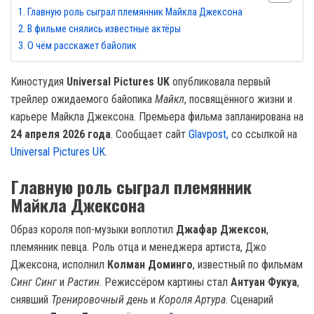
Главную роль сыграл племянник Майкла Джексона
В фильме снялись известные актёры
О чём расскажет байопик
Киностудия
Universal Pictures UK
опубликовала первый
трейлер ожидаемого байопика
Майкл
, посвящённого жизни и
карьере Майкла Джексона. Премьера фильма запланирована на
24 апреля 2026 года
. Сообщает сайт
Glavpost,
со ссылкой на
Universal Pictures UK
.
Главную роль сыграл племянник
Майкла Джексона
Образ короля поп-музыки воплотил
Джафар Джексон
,
племянник певца. Роль отца и менеджера артиста, Джо
Джексона, исполнил
Колман Доминго
, известный по фильмам
Синг Синг
и
Растин
. Режиссёром картины стал
Антуан Фукуа
,
снявший
Тренировочный день
и
Короля Артура
. Сценарий