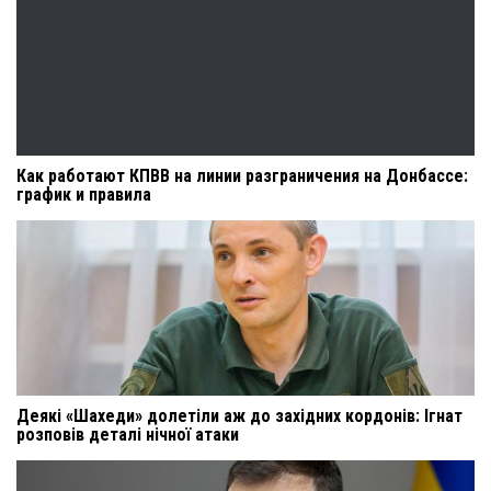
Как работают КПВВ на линии разграничения на Донбассе:
график и правила
Деякі «Шахеди» долетіли аж до західних кордонів: Ігнат
розповів деталі нічної атаки