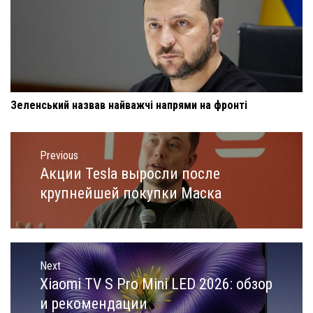
Зеленський назвав найважчі напрями на фронті
Навигация
по
Previous
записям
Акции Tesla выросли после
Previous
post:
крупнейшей покупки Маска
Next
Xiaomi TV S Pro Mini LED 2026: обзор
Next
post:
и рекомендации