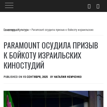
Skip
to
Главпост
>
Культура
>
Paramount осудила призыв к бойкоту израильских киностудий
content
PARAMOUNT ОСУДИЛА ПРИЗЫВ
К БОЙКОТУ ИЗРАИЛЬСКИХ
КИНОСТУДИЙ
PUBLISHED ON
15 СЕНТЯБРЯ, 2025
BY
НАТАЛИЯ НЕМЧЕНКО