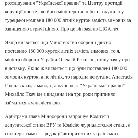
розслідування "Української правди" та Центру протидії
корупції про те, що його міністерство нібито закупило у
турецької компанії 180 000 літніх курток замість зимових за
завищеною втричі ціною. Про це він заявив LIGA.net.
Якщо виявиться, що Міністерство оборони дійсно
поставило 180 000 курток літніх замість зимових, то я,
міністр оборони України Олексій Резніков, пишу заяву про
відставку. Якщо ж виявиться, що були поставлені 180 000
зимових курток, а не літніх, то народна депутатка Анастасія
Радіна складає мандат, а журналіст "Української правди"
Михайло Ткач іде з видання і на три роки припиняє
займатися журналістикою.
Арбітрами глава Міноборони запрошує Комітет з
депутатської етики ВРУ та Комісію журналістської етики, а
спостерігачами — редакції авторитетних українських