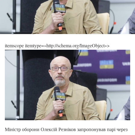
itemscope itemtype=»http://schema.org/ImageObject»>
Міністр оборони Олексій Резніков запропонував парі через