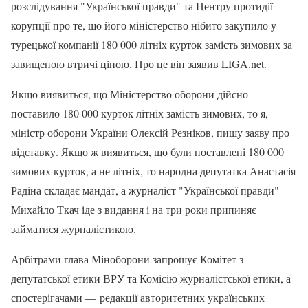
розслідування "Української правди" та Центру протидії
корупції про те, що його міністерство нібито закупило у
турецької компанії 180 000 літніх курток замість зимових за
завищеною втричі ціною. Про це він заявив LIGA.net.
Якщо виявиться, що Міністерство оборони дійсно
поставило 180 000 курток літніх замість зимових, то я,
міністр оборони України Олексій Резніков, пишу заяву про
відставку. Якщо ж виявиться, що були поставлені 180 000
зимових курток, а не літніх, то народна депутатка Анастасія
Радіна складає мандат, а журналіст "Української правди"
Михайло Ткач іде з видання і на три роки припиняє
займатися журналістикою.
Арбітрами глава Міноборони запрошує Комітет з
депутатської етики ВРУ та Комісію журналістської етики, а
спостерігачами — редакції авторитетних українських