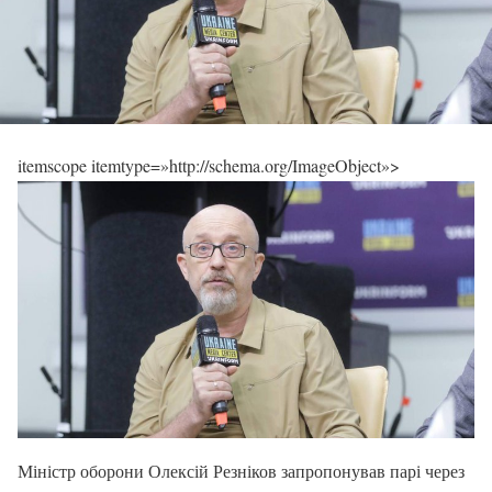
itemscope itemtype=»http://schema.org/ImageObject»>
Міністр оборони Олексій Резніков запропонував парі через