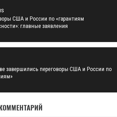
us
воры США и России по «гарантиям
us
сности»: главные заявления
ве завершились переговоры США и России по
тиям»
 КОММЕНТАРИЙ