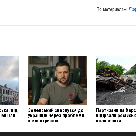
По материалам:
Под
ька: під
Зеленський звернувся до
Партизани на Хер
знайшли
українців через проблеми
підірвали російсь
з електрикою
полковника