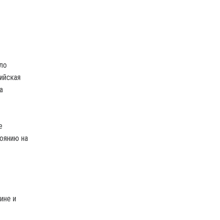
ло
ийская
а
е
оянию на
ине и