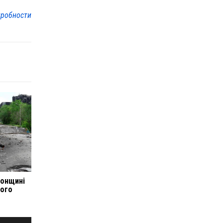
робности
сонщині
кого