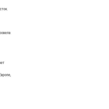
сток.
ровела
нет
Европе,