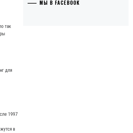
МЫ В FACEBOOK
по так
оры
нг для
осле 1997
ажутся в