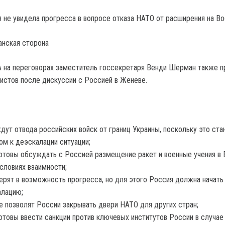
 не увидела прогресса в вопросе отказа НАТО от расширения на Во
анская сторона
 на переговорах заместитель госсекретаря Венди Шерман также п
истов после дискуссии с Россией в Женеве.
ут отвода российских войск от границ Украины, поскольку это ста
ом к деэскалации ситуации;
товы обсуждать с Россией размещение ракет и военные учения в 
условиях взаимности;
рят в возможность прогресса, но для этого Россия должна начать
алацию;
 позволят России закрывать двери НАТО для других стран;
товы ввести санкции против ключевых институтов России в случае