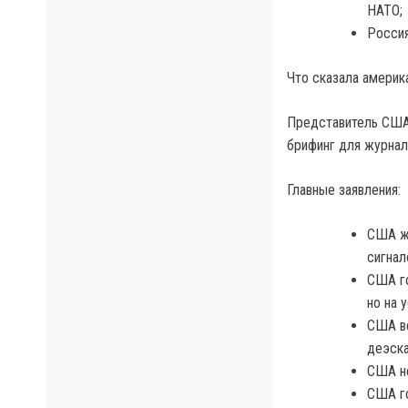
НАТО;
Россия
Что сказала америк
Представитель США
брифинг для журнал
Главные заявления:
США жд
сигнал
США го
но на 
США ве
деэск
США не
США го