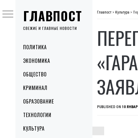
Skip
ГЛАВПОСТ
to
Главпост
>
Культура
>
Пе
content
ПЕРЕ
СВЕЖИЕ И ГЛАВНЫЕ НОВОСТИ
Primary
ПОЛИТИКА
Menu
«ГАР
ЭКОНОМИКА
ОБЩЕСТВО
ЗАЯВ
КРИМИНАЛ
ОБРАЗОВАНИЕ
PUBLISHED ON
10 ЯНВАР
ТЕХНОЛОГИИ
КУЛЬТУРА