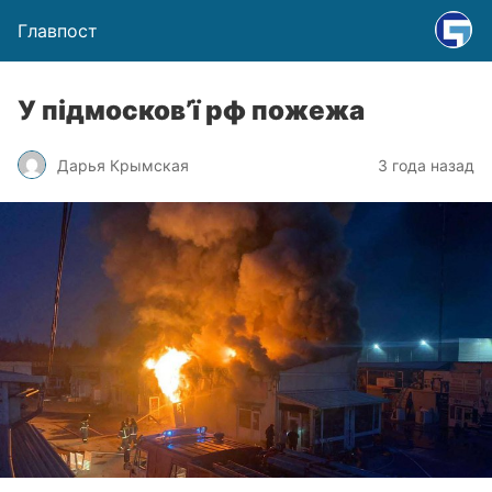
Главпост
У підмосков’ї рф пожежа
Дарья Крымская
3 года назад