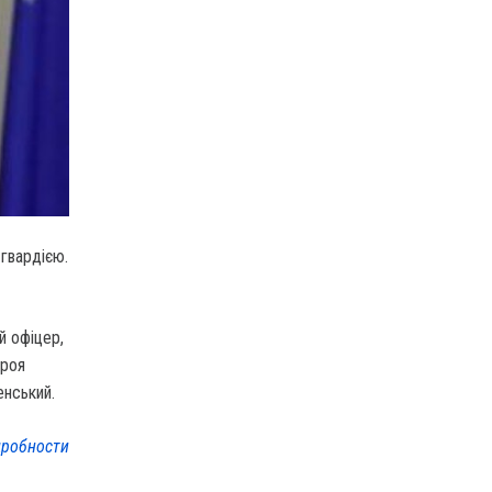
гвардією.
й офіцер,
ероя
енський.
робности