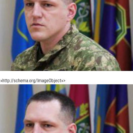
»http://schema.org/ImageObject»>