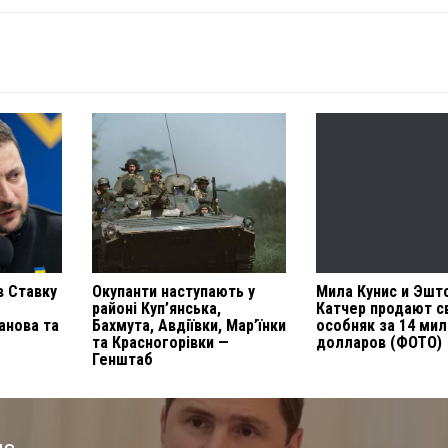
в Ставку
Окупанти наступають у
Мила Кунис и Эшт
районі Куп’янська,
Катчер продают с
анова та
Бахмута, Авдіївки, Мар’їнки
особняк за 14 ми
та Красногорівки —
долларов (ФОТО)
Генштаб