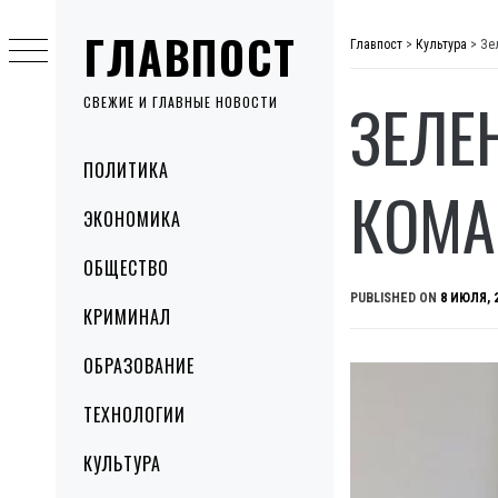
Skip
ГЛАВПОСТ
to
Главпост
>
Культура
>
Зе
content
ЗЕЛЕ
СВЕЖИЕ И ГЛАВНЫЕ НОВОСТИ
Primary
ПОЛИТИКА
Menu
КОМА
ЭКОНОМИКА
ОБЩЕСТВО
PUBLISHED ON
8 ИЮЛЯ, 
КРИМИНАЛ
ОБРАЗОВАНИЕ
ТЕХНОЛОГИИ
КУЛЬТУРА