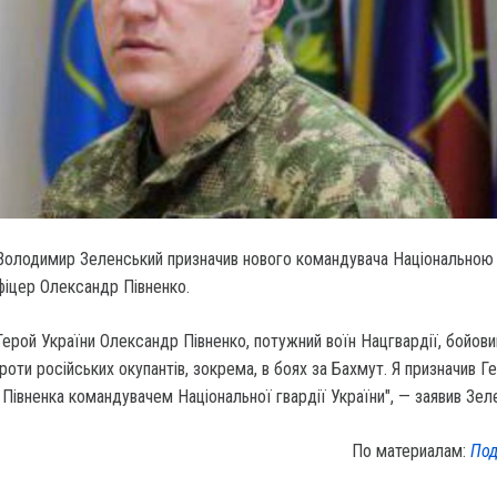
Володимир Зеленський призначив нового командувача Національною 
фіцер Олександр Півненко.
Герой України Олександр Півненко, потужний воїн Нацгвардії, бойови
роти російських окупантів, зокрема, в боях за Бахмут. Я призначив Г
Півненка командувачем Національної гвардії України", — заявив Зел
По материалам:
Под