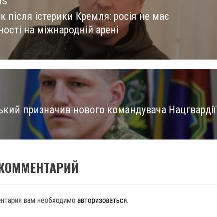
us
 після істерики Кремля: росія не має
us
ності на міжнародній арені
ький призначив нового командувача Нацгвардії
 КОММЕНТАРИЙ
ентария вам необходимо
авторизоваться
.