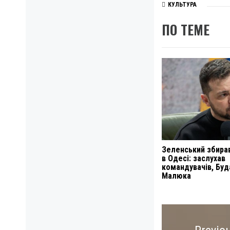
КУЛЬТУРА
ПО ТЕМЕ
Зеленський збира
в Одесі: заслухав
командувачів, Буд
Малюка
Навигация
по