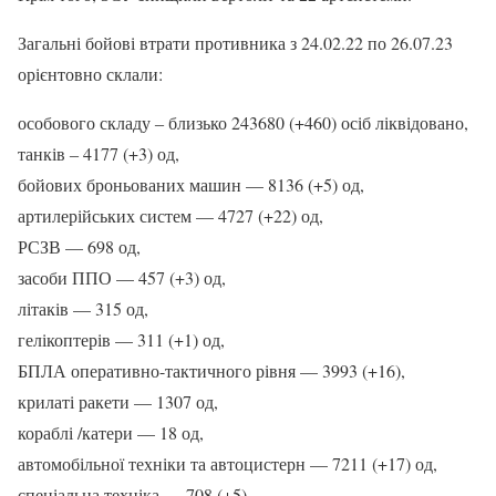
Загальні бойові втрати противника з 24.02.22 по 26.07.23
орієнтовно склали:
особового складу ‒ близько 243680 (+460) осіб ліквідовано,
танків ‒ 4177 (+3) од,
бойових броньованих машин — 8136 (+5) од,
артилерійських систем — 4727 (+22) од,
РСЗВ — 698 од,
засоби ППО — 457 (+3) од,
літаків — 315 од,
гелікоптерів — 311 (+1) од,
БПЛА оперативно-тактичного рівня — 3993 (+16),
крилаті ракети — 1307 од,
кораблі /катери — 18 од,
автомобільної техніки та автоцистерн — 7211 (+17) од,
спеціальна техніка — 708 (+5).