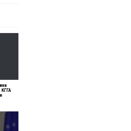
ина
в КГГА
ие