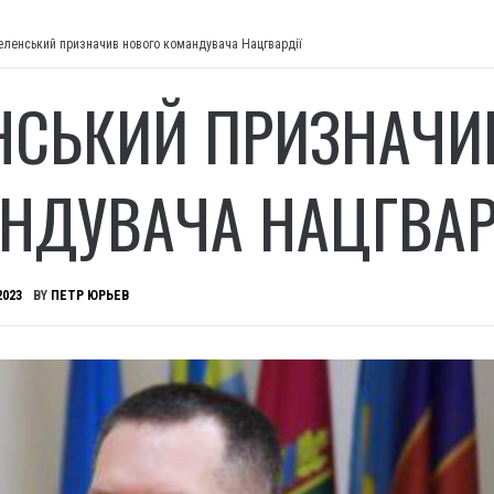
еленський призначив нового командувача Нацгвардії
НСЬКИЙ ПРИЗНАЧИ
НДУВАЧА НАЦГВАР
2023
BY
ПЕТР ЮРЬЕВ