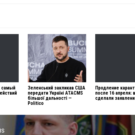
и самый
Зеленський закликав США
Продление карант
ействий
передати Україні ATACMS
после 16 апреля: 
більшої дальності —
сделали заявлен
Politico
us