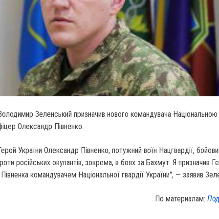
Володимир Зеленський призначив нового командувача Національною 
фіцер Олександр Півненко.
Герой України Олександр Півненко, потужний воїн Нацгвардії, бойови
роти російських окупантів, зокрема, в боях за Бахмут. Я призначив Г
Півненка командувачем Національної гвардії України", — заявив Зел
По материалам:
Под