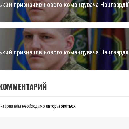
ький призначив нового командувача Нацгвардії
us
ький призначив нового командувача Нацгвардії
 КОММЕНТАРИЙ
ентария вам необходимо
авторизоваться
.