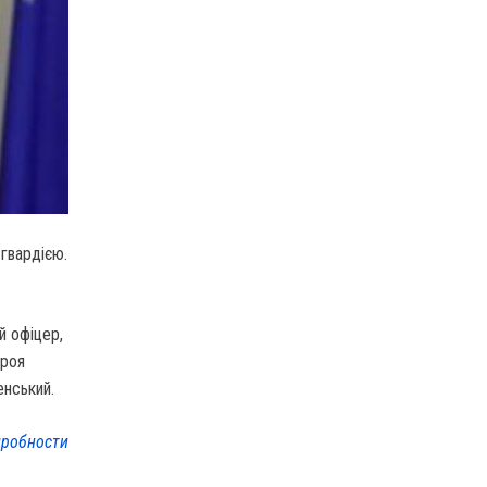
гвардією.
й офіцер,
ероя
енський.
робности