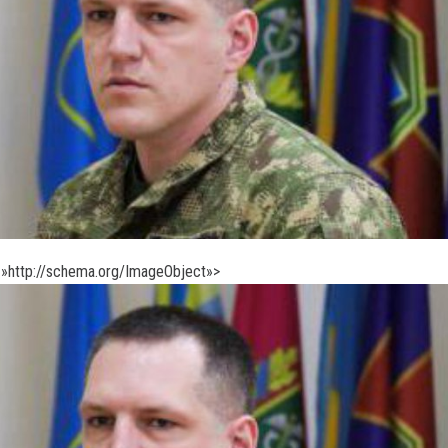
»http://schema.org/ImageObject»>