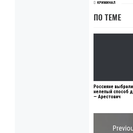
КРИМИНАЛ
ПО ТЕМЕ
Россияне выбрал
нелепый способ д
— Арестович
Навигация
по
Previo
записям