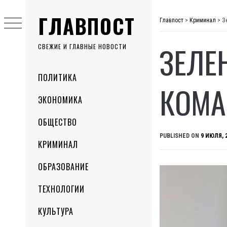
Skip
ГЛАВПОСТ
to
Главпост
>
Криминал
>
З
content
ЗЕЛЕ
СВЕЖИЕ И ГЛАВНЫЕ НОВОСТИ
Primary
ПОЛИТИКА
Menu
КОМА
ЭКОНОМИКА
ОБЩЕСТВО
PUBLISHED ON
9 ИЮЛЯ, 
КРИМИНАЛ
ОБРАЗОВАНИЕ
ТЕХНОЛОГИИ
КУЛЬТУРА