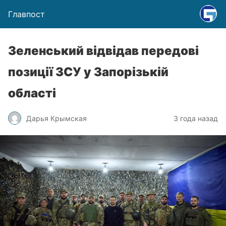
Главпост
Зеленський відвідав передові
позиції ЗСУ у Запорізькій
області
Дарья Крымская
3 года назад