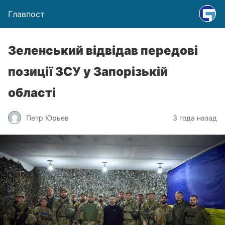
Главпост
Зеленський відвідав передові
позиції ЗСУ у Запорізькій
області
Петр Юрьев
3 года назад