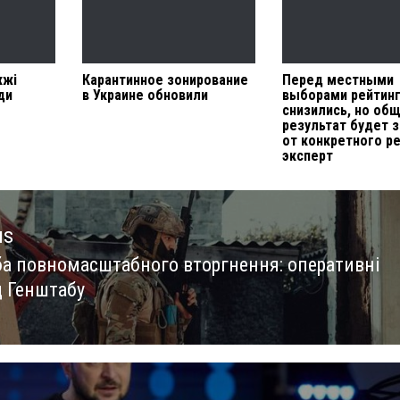
жжі
Карантинное зонирование
Перед местными
ди
в Украине обновили
выборами рейтин
снизились, но об
результат будет 
от конкретного р
эксперт
us
ба повномасштабного вторгнення: оперативні
us
д Генштабу