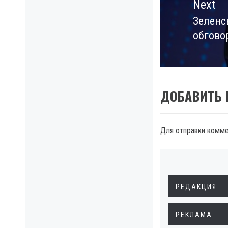
Next
Зеленс
Next
обгово
post:
ДОБАВИТЬ
Для отправки комм
РЕДАКЦИЯ
РЕКЛАМА