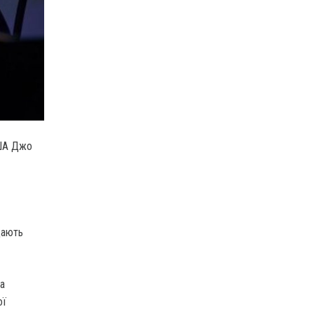
США Джо
дають
на
ої