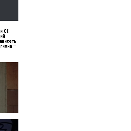
ги СН
щий
зависеть
егиона —