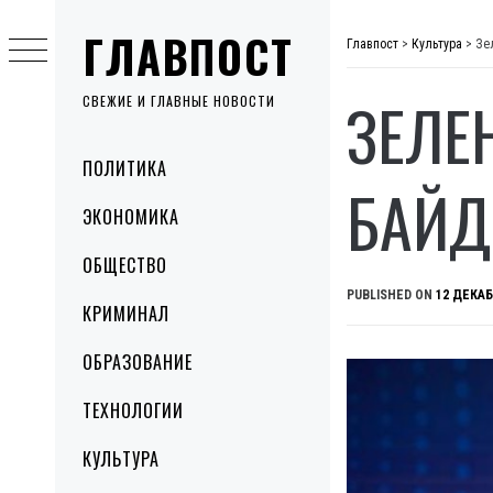
Skip
ГЛАВПОСТ
to
Главпост
>
Культура
>
Зе
content
ЗЕЛЕ
СВЕЖИЕ И ГЛАВНЫЕ НОВОСТИ
Primary
ПОЛИТИКА
Menu
БАЙД
ЭКОНОМИКА
ОБЩЕСТВО
PUBLISHED ON
12 ДЕКАБ
КРИМИНАЛ
ОБРАЗОВАНИЕ
ТЕХНОЛОГИИ
КУЛЬТУРА