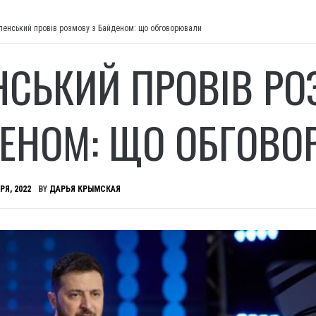
ленський провів розмову з Байденом: що обговорювали
НСЬКИЙ ПРОВІВ РО
ЕНОМ: ЩО ОБГОВ
РЯ, 2022
BY
ДАРЬЯ КРЫМСКАЯ