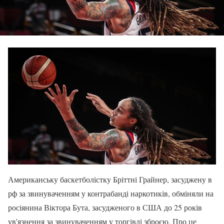
Американську баскетболістку Бріттні Грайнер, засуджену в
рф за звинуваченням у контрабанді наркотиків, обміняли на
росіянина Віктора Бута, засудженого в США до 25 років
ув'язнення за звинуваченням у торгівлі зброєю. Про це