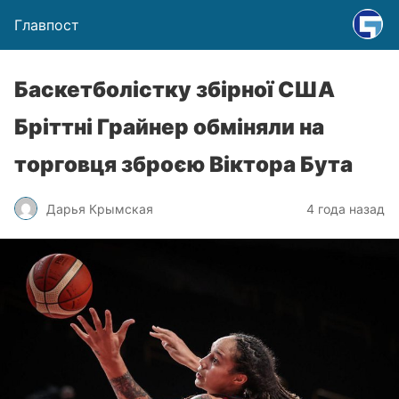
Главпост
Баскетболістку збірної США
Бріттні Грайнер обміняли на
торговця зброєю Віктора Бута
Дарья Крымская
4 года назад