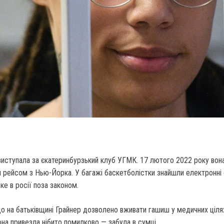
виступала за єкатеринбурзький клуб УГМК. 17 лютого 2022 року вон
и рейсом з Нью-Йорка. У багажі баскетболістки знайшли електронні
ке в росії поза законом.
о на батьківщині Грайнер дозволено вживати гашиш у медичних ціля
она привезла нібито помилково — забула в сумці.