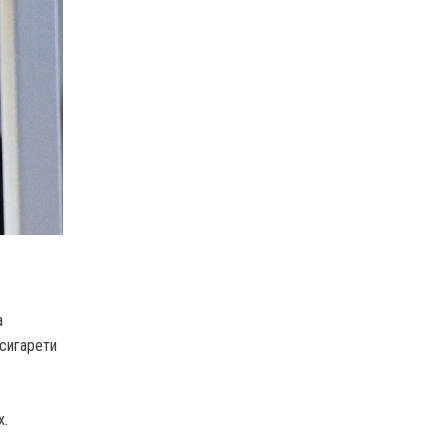
а
 сигарети
х.