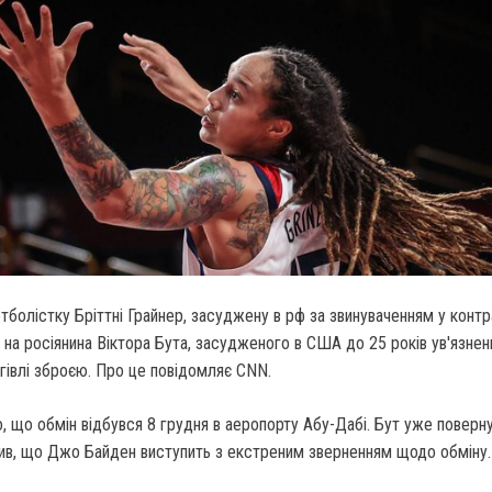
болістку Бріттні Грайнер, засуджену в рф за звинуваченням у контр
и на росіянина Віктора Бута, засудженого в США до 25 років ув'язнен
гівлі зброєю. Про це повідомляє CNN.
 що обмін відбувся 8 грудня в аеропорту Абу-Дабі. Бут уже поверн
явив, що Джо Байден виступить з екстреним зверненням щодо обміну