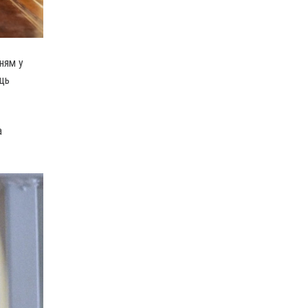
ням у
ць
а