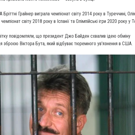
 Бріттні Грайнер виграла чемпіонат світу 2014 року в Туреччині, Олі
 чемпіонат світу 2018 року в Іспанії та Олімпійські ігри 2020 року у Т
літку повідомляли, що президент Джо Байден схвалив ідею обміну
я зброєю Віктора Бута, який відбуває тюремного ув'язнення в США.