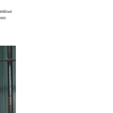
мпійські
окіо.