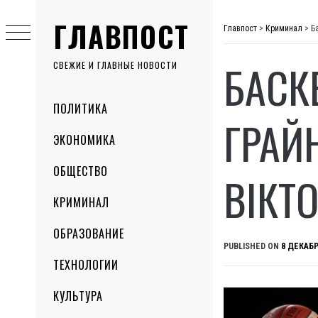
Skip
ГЛАВПОСТ
to
Главпост
>
Криминал
>
Б
content
БАСКЕ
СВЕЖИЕ И ГЛАВНЫЕ НОВОСТИ
Primary
ПОЛИТИКА
Menu
ГРАЙ
ЭКОНОМИКА
ОБЩЕСТВО
ВІКТО
КРИМИНАЛ
ОБРАЗОВАНИЕ
PUBLISHED ON
8 ДЕКАБР
ТЕХНОЛОГИИ
КУЛЬТУРА