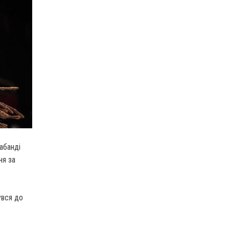
абанді
ня за
увся до
.