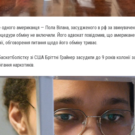
 одного американця — Пола Вілана, засудженого в рф за звинувачен
оцедури обміну не включили. Його адвокат повідомив, що американе
ії, обговорення питання щодо його обміну триває.
баскетболістку зі США Бріттні Грайнер засудили до 9 років колонії з
ігання наркотиків.