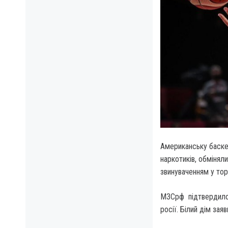
Американську баскет
наркотиків, обмінял
звинуваченням у тор
МЗСрф підтвердило,
росії. Білий дім за