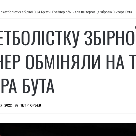
аскетболістку збірної США Бріттні Грайнер обміняли на торговця зброєю Віктора Бута
ТБОЛІСТКУ ЗБІРНО
НЕР ОБМІНЯЛИ НА 
РА БУТА
Я, 2022
BY
ПЕТР ЮРЬЕВ