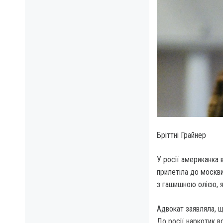
Бріттні Грайнер
У росії американка 
прилетіла до москв
з гашишною олією, я
Адвокат заявляла, щ
До росії наркотик в