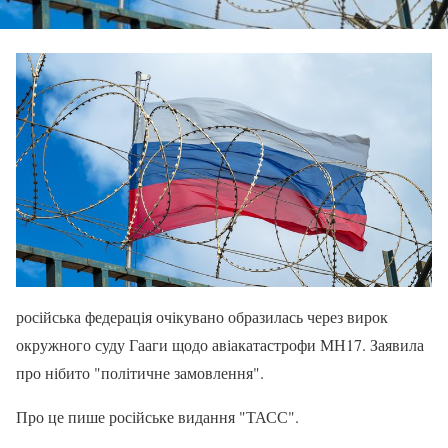
російська федерація очікувано образилась через вирок
окружного суду Гааги щодо авіакатастрофи МН17. Заявила
про нібито "політичне замовлення".
Про це пише російське видання "ТАСС".