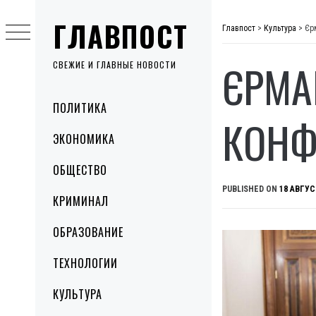
Skip
ГЛАВПОСТ
to
Главпост
>
Культура
>
Єр
content
ЄРМА
СВЕЖИЕ И ГЛАВНЫЕ НОВОСТИ
Primary
ПОЛИТИКА
Menu
КОНФ
ЭКОНОМИКА
ОБЩЕСТВО
PUBLISHED ON
18 АВГУС
КРИМИНАЛ
ОБРАЗОВАНИЕ
ТЕХНОЛОГИИ
КУЛЬТУРА