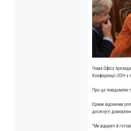
Глава Офісу президе
Конференції ООН з т
Про це повідомляє 
Єрмак відзначив рол
досягнуті домовлено
"Ми відкриті й готов