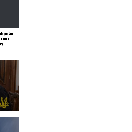
збройні
етних
му