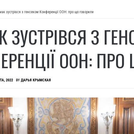
мак зустрівся з генсеком Конференції ООН: про що говорили
К ЗУСТРІВСЯ З ГЕН
ЕРЕНЦІЇ ООН: ПРО
ТА, 2022
BY
ДАРЬЯ КРЫМСКАЯ