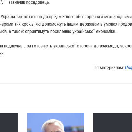
і", — зазначив посадовець.
о Україна також готова до предметного обговорення з міжнародними
тнерами тих кроків, які допоможуть іншим державам в умовах продо
иків, а також сприятимуть посиленню української економіки.
пан подякувала за готовність української сторони до взаємодії, зокре
ни.
По материалам:
Под