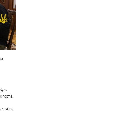
ем
 були
 портів.
си та не