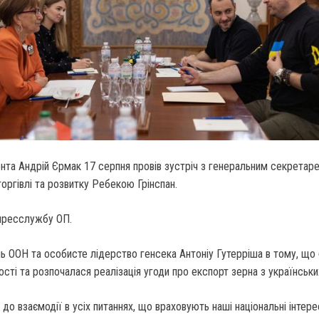
нта Андрій Єрмак 17 серпня провів зустріч з генеральним секретар
оргівлі та розвитку Ребекою Грінспан.
пресслужбу ОП.
ь ООН та особисте лідерство генсека Антоніу Гутерріша в тому, що
сті та розпочалася реалізація угоди про експорт зерна з українських
і до взаємодії в усіх питаннях, що враховують наші національні інтере