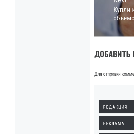
Next
Купли 
Next
объемо
post:
ДОБАВИТЬ
Для отправки комм
РЕДАКЦИЯ
РЕКЛАМА