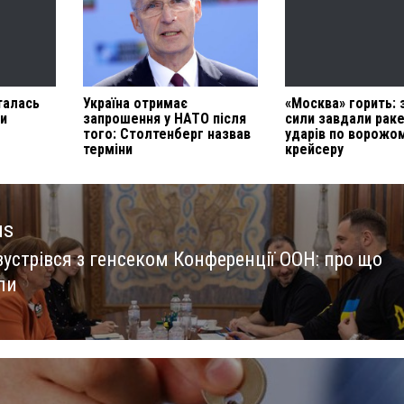
талась
Україна отримає
«Москва» горить: 
и
запрошення у НАТО після
сили завдали рак
того: Столтенберг назвав
ударів по ворожо
терміни
крейсеру
us
зустрівся з генсеком Конференції ООН: про що
us
ли