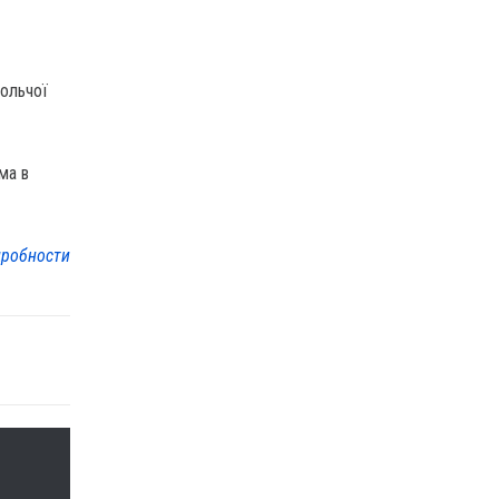
вольчої
ма в
робности