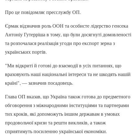
Про це повідомляє пресслужбу ОП.
Єрмак відзначив роль ООН та особисте лідерство генсека
Антоніу Гутерріша в тому, що були досягнуті домовленості
та розпочалася реалізація угоди про експорт зерна з
українських портів.
"Ми відкриті й готові до взаємодії в усіх питаннях, що
враховують наші національні інтереси та не шкодять нашій
країні", — зазначив посадовець.
Глава ОП вказав, що Україна також готова до предметного
обговорення з міжнародними інституціями та партнерами
тих кроків, які допоможуть іншим державам в умовах
продовольчої кризи та решти викликів, а також
сприятимуть посиленню української економіки.