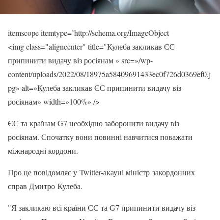
itemscope itemtype=’http://schema.org/ImageObject
<img class="aligncenter" title="Кулеба закликав ЄС
припинити видачу віз росіянам » src=»/wp-
content/uploads/2022/08/18975a58409691433ec0f726d0369ef0.j
pg» alt=»Кулеба закликав ЄС припинити видачу віз
росіянам» width=»100%» />
ЄС та країнам G7 необхідно заборонити видачу віз
росіянам. Спочатку вони повинні навчитися поважати
міжнародні кордони.
Про це повідомляє у Twitter-акауні міністр закордонних
справ Дмитро Кулеба.
"Я закликаю всі країни ЄС та G7 припинити видачу віз