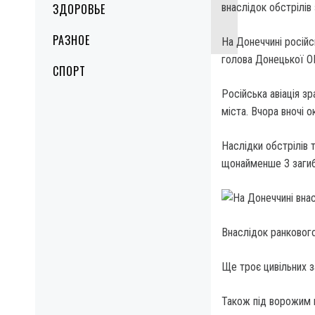
ЗДОРОВЬЕ
внаслідок обстрілів
РАЗНОЕ
На Донеччині російс
голова Донецької О
СПОРТ
Російська авіація з
міста. Вчора вночі 
Наслідки обстрілів 
щонайменше 3 загибл
Внаслідок ранкового
Ще троє цивільних з
Також під ворожим 