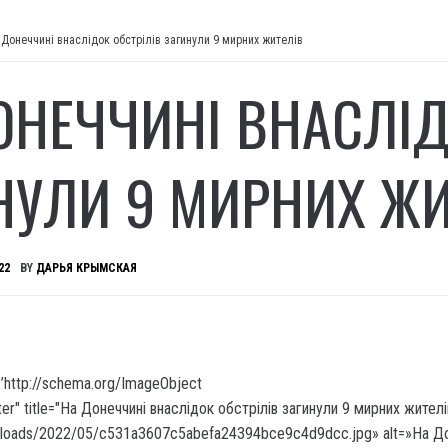
 Донеччині внаслідок обстрілів загинули 9 мирних жителів
ОНЕЧЧИНІ ВНАСЛІД
НУЛИ 9 МИРНИХ ЖИ
22
BY
ДАРЬЯ КРЫМСКАЯ
’http://schema.org/ImageObject
ter" title="На Донеччині внаслідок обстрілів загинули 9 мирних жител
ploads/2022/05/c531a3607c5abefa24394bce9c4d9dcc.jpg» alt=»На До