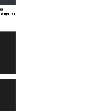
ки
го щенка