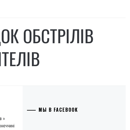
ОК ОБСТРІЛІВ
ТЕЛІВ
МЫ В FACEBOOK
ів
»
неччині