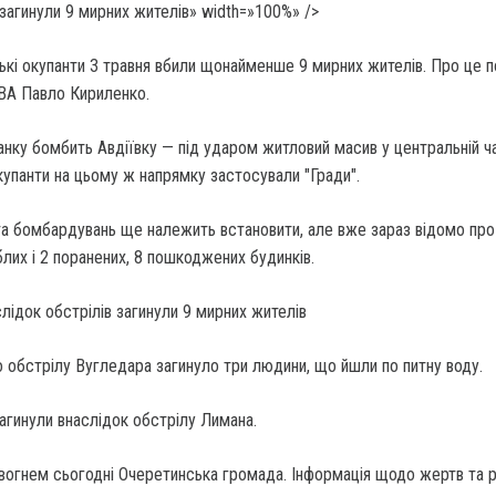
 загинули 9 мирних жителів» width=»100%» />
ькі окупанти 3 травня вбили щонайменше 9 мирних жителів. Про це 
ВА Павло Кириленко.
ранку бомбить Авдіївку — під ударом житловий масив у центральній ч
окупанти на цьому ж напрямку застосували "Гради".
та бомбардувань ще належить встановити, але вже зараз відомо про
их і 2 поранених, 8 пошкоджених будинків.
 обстрілу Вугледара загинуло три людини, що йшли по питну воду.
агинули внаслідок обстрілу Лимана.
вогнем сьогодні Очеретинська громада. Інформація щодо жертв та 