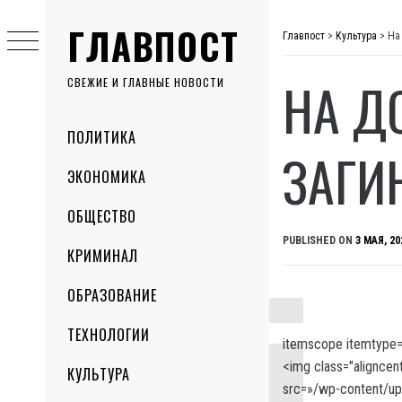
Skip
ГЛАВПОСТ
to
Главпост
>
Культура
>
На
content
НА Д
СВЕЖИЕ И ГЛАВНЫЕ НОВОСТИ
Primary
ПОЛИТИКА
Menu
ЗАГИ
ЭКОНОМИКА
ОБЩЕСТВО
PUBLISHED ON
3 МАЯ, 20
КРИМИНАЛ
ОБРАЗОВАНИЕ
ТЕХНОЛОГИИ
itemscope itemtype=
<img class="aligncen
КУЛЬТУРА
src=»/wp-content/u