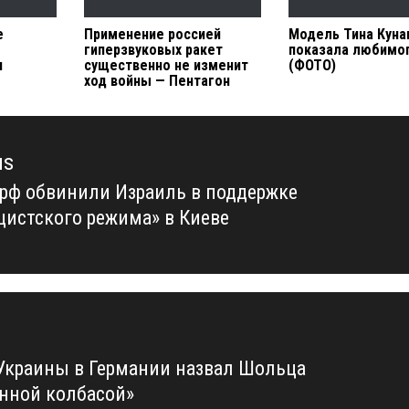
е
Применение россией
Модель Тина Куна
гиперзвуковых ракет
показала любимо
и
существенно не изменит
(ФОТО)
ход войны — Пентагон
us
рф обвинили Израиль в поддержке
us
цистского режима» в Киеве
Украины в Германии назвал Шольца
нной колбасой»