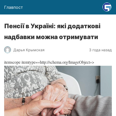
Главпост
Пенсії в Україні: які додаткові
надбавки можна отримувати
Дарья Крымская
3 года назад
itemscope itemtype=»http://schema.org/ImageObject»>