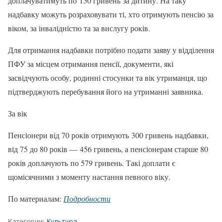
доплачуватимуть по 150 гривень за дитину. На таку
надбавку можуть розраховувати ті, хто отримують пенсію за
віком, за інвалідністю та за вислугу років.
Для отримання надбавки потрібно подати заяву у відділення
ПФУ за місцем отримання пенсії, документи, які
засвідчують особу, родинні стосунки та вік утриманця, що
підтверджують перебування його на утриманні заявника.
За вік
Пенсіонери від 70 років отримують 300 гривень надбавки,
від 75 до 80 років — 456 гривень, а пенсіонерам старше 80
років доплачують по 579 гривень. Такі доплати є
щомісячними з моменту настання певного віку.
По материалам:
Подробности
Категории:
Культура