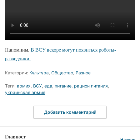
Напомним,
В ВСУ вскоре могут появиться роботы-
разведчики.
Категории:
Культура
,
Общество
,
Разное
Теги:
армия
,
ВСУ
,
еда
,
питание
,
рацион питания
,
украинская армия
Добавить комментарий
Главпост
Наверх