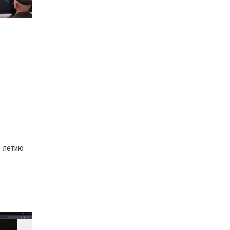
0-летию
о