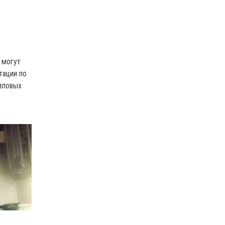
 могут
тации по
иловых