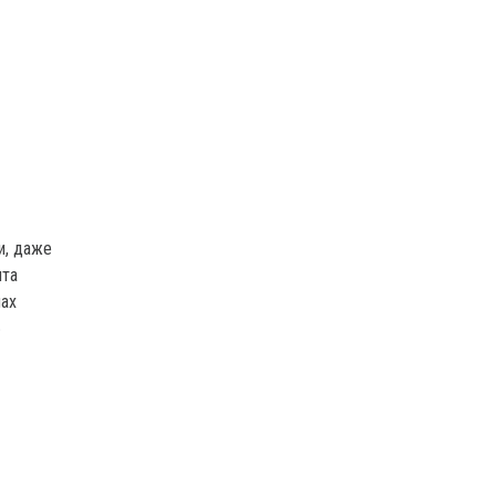
и, даже
ита
мах
»