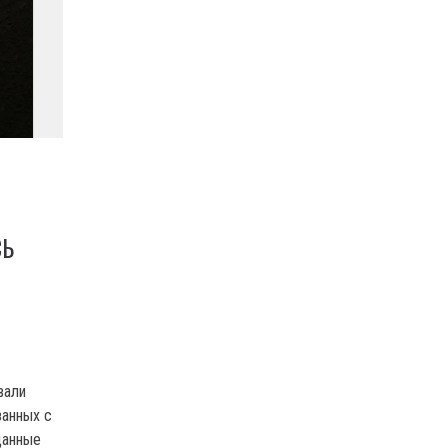
СЬ
вали
занных с
данные