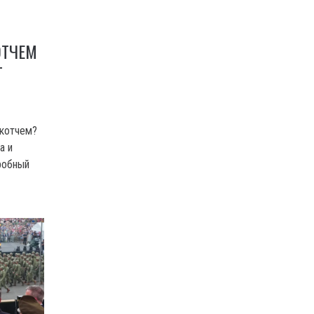
ОТЧЕМ
Т
котчем?
а и
робный