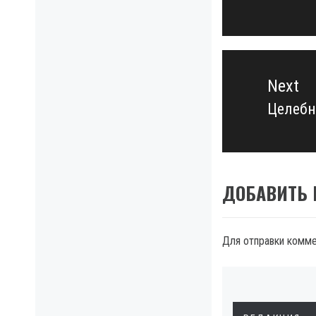
post:
Next
Целебн
Next
post:
ДОБАВИТЬ
Для отправки комм