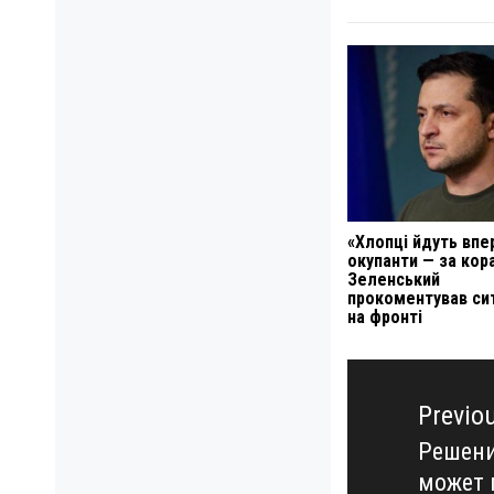
«Хлопці йдуть впе
окупанти — за кор
Зеленський
прокоментував си
на фронті
Навигация
по
Previo
записям
Решени
Previo
может 