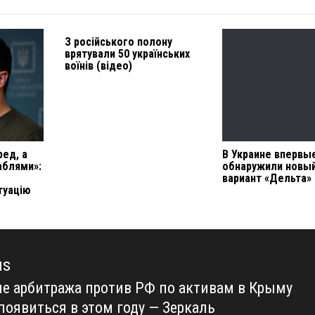
З російського полону
врятували 50 українських
воїнів (відео)
ред, а
В Украине впервы
аблями»:
обнаружили новы
вариант «Дельта»
туацію
us
е арбитража против РФ по активам в Крыму
us
появиться в этом году — Зеркаль