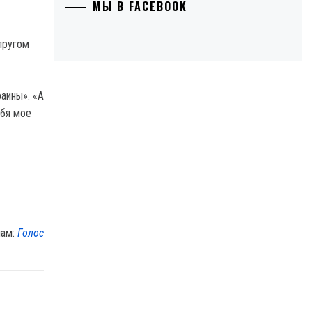
МЫ В FACEBOOK
пругом
аины». «А
ебя мое
лам:
Голос