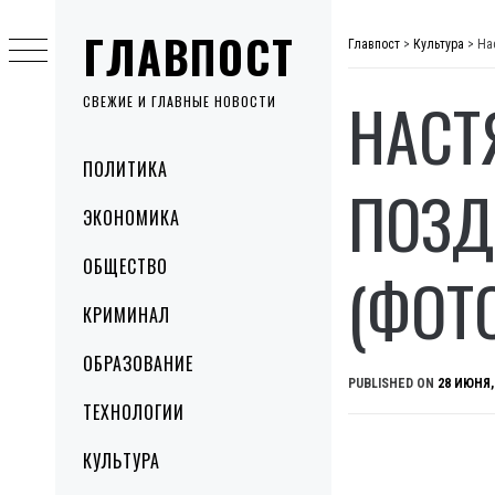
Skip
ГЛАВПОСТ
to
Главпост
>
Культура
>
На
content
НАСТ
СВЕЖИЕ И ГЛАВНЫЕ НОВОСТИ
Primary
ПОЛИТИКА
Menu
ПОЗД
ЭКОНОМИКА
ОБЩЕСТВО
(ФОТ
КРИМИНАЛ
ОБРАЗОВАНИЕ
PUBLISHED ON
28 ИЮНЯ,
ТЕХНОЛОГИИ
КУЛЬТУРА