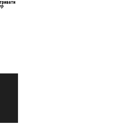
тривати
ГУР