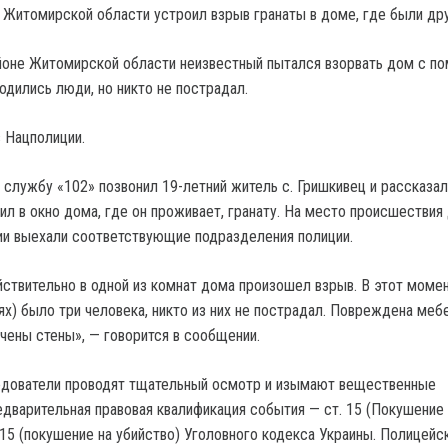
йоне Житомирской области неизвестный пытался взорвать дом с 
дились люди, но никто не пострадал.
 Нацполиции.
 службу «102» позвонил 19-летний житель с. Гришкивец и рассказал
ил в окно дома, где он проживает, гранату. На место происшествия
и выехали соответствующие подразделения полиции.
йствительно в одной из комнат дома произошел взрыв. В этот моме
х) было три человека, никто из них не пострадал. Повреждена мебе
ечены стены», — говорится в сообщении.
ледователи проводят тщательный осмотр и изымают вещественные
едварительная правовая квалификация события — ст. 15 (Покушение 
115 (покушение на убийство) Уголовного кодекса Украины. Полицейс