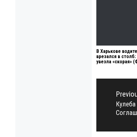
В Харькове водит
врезался в столб:
увезла «скорая» (
Навигация
по
Previo
записям
Кулеба
Previo
Соглаш
post: