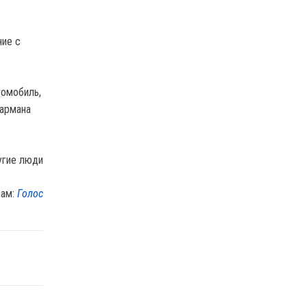
ние с
томобиль,
кармана
лам:
Голос