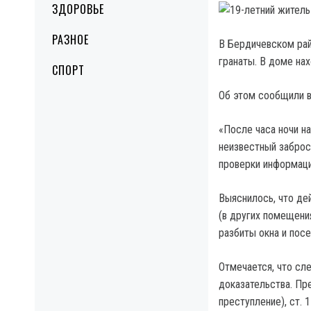
ЗДОРОВЬЕ
РАЗНОЕ
В Бердичевском ра
гранаты.
В доме нахо
СПОРТ
Об этом сообщили в
«После часа ночи на
неизвестный заброс
проверки информаци
Выяснилось, что де
(в других помещения
разбиты окна и пос
Отмечается, что с
доказательства. Пр
преступление), ст. 