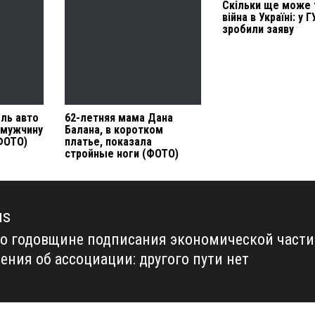
Скільки ще може 
війна в Україні: у 
зробили заяву
ель авто
62-летняя мама Дана
 мужчину
Балана, в коротком
ФОТО)
платье, показала
стройные ноги (ФОТО)
us
 о годовщине подписания экономической части
us
ения об ассоциации: другого пути нет