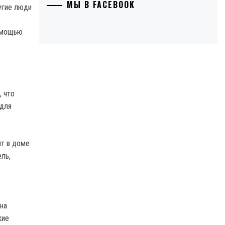
МЫ В FACEBOOK
помощью
, что
 для
нт в доме
ль,
на
кие