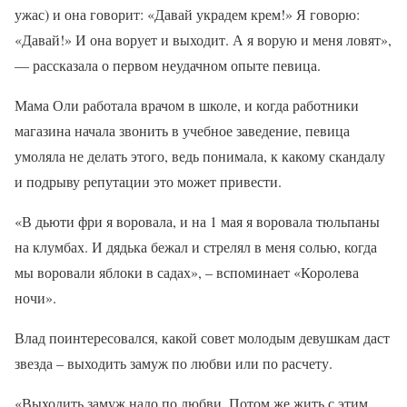
ужас) и она говорит: «Давай украдем крем!» Я говорю:
«Давай!» И она ворует и выходит. А я ворую и меня ловят»,
— рассказала о первом неудачном опыте певица.
Мама Оли работала врачом в школе, и когда работники
магазина начала звонить в учебное заведение, певица
умоляла не делать этого, ведь понимала, к какому скандалу
и подрыву репутации это может привести.
«В дьюти фри я воровала, и на 1 мая я воровала тюльпаны
на клумбах. И дядька бежал и стрелял в меня солью, когда
мы воровали яблоки в садах», – вспоминает «Королева
ночи».
Влад поинтересовался, какой совет молодым девушкам даст
звезда – выходить замуж по любви или по расчету.
«Выходить замуж надо по любви. Потом же жить с этим