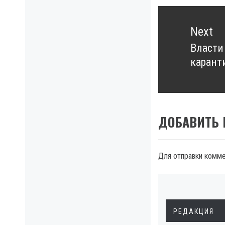
Next
Власти
Next
карант
post:
ДОБАВИТЬ
Для отправки комм
РЕДАКЦИЯ