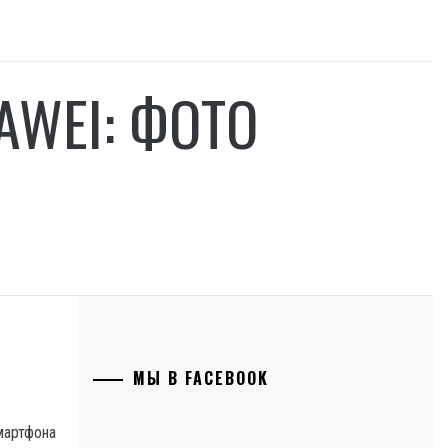
WEI: ФОТО
МЫ В FACEBOOK
мартфона