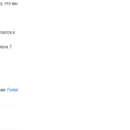
у, что мы
тоится в
Nova 7
лам:
Голос