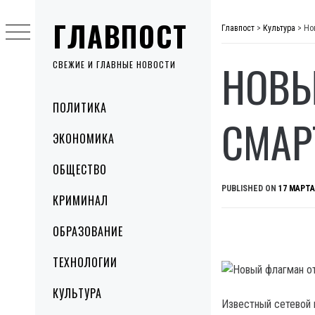
Skip
ГЛАВПОСТ
to
Главпост
>
Культура
>
Но
content
НОВЫ
СВЕЖИЕ И ГЛАВНЫЕ НОВОСТИ
Primary
ПОЛИТИКА
Menu
СМАР
ЭКОНОМИКА
ОБЩЕСТВО
PUBLISHED ON
17 МАРТА
КРИМИНАЛ
ОБРАЗОВАНИЕ
ТЕХНОЛОГИИ
КУЛЬТУРА
Известный сетевой 