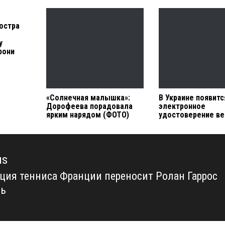
гостра
у
рони
«Солнечная малышка»:
В Украине появитс
Дорофеева порадовала
электронное
ярким нарядом (ФОТО)
удостоверение ве
us
ция тенниса Франции переносит Ролан Гаррос
us
нь