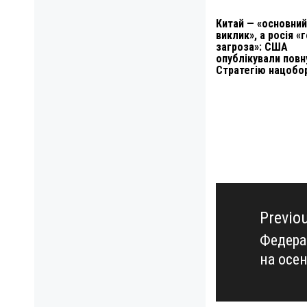
Китай — «основний
виклик», а росія «
загроза»: США
опублікували повн
Стратегію нацобо
Навигация
по
Previo
записям
Федера
Previo
на осе
post: