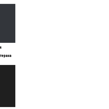
я
терана