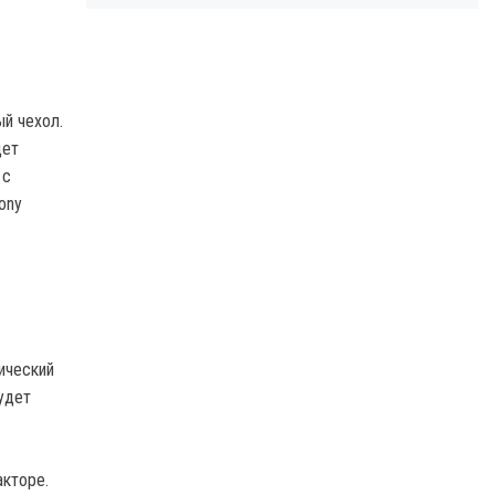
й чехол.
дет
 с
ony
ический
удет
акторе.