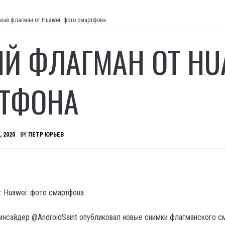
вый флагман от Huawei: фото смартфона
Й ФЛАГМАН ОТ HUA
ТФОНА
, 2020
BY
ПЕТР ЮРЬЕВ
инсайдер @AndroidSaint опубликовал новые снимки флагманского с