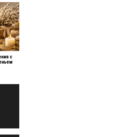
ния с
еньем
,