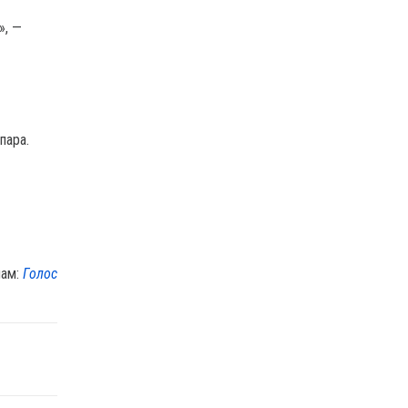
», —
пара.
лам:
Голос