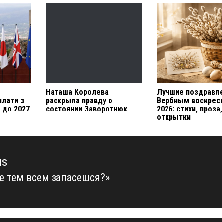
Наташа Королева
Лучшие поздравле
плати з
раскрыла правду о
Вербным воскрес
 до 2027
состоянии Заворотнюк
2026: стихи, проза
открытки
us
ве тем всем запасешся?»
us