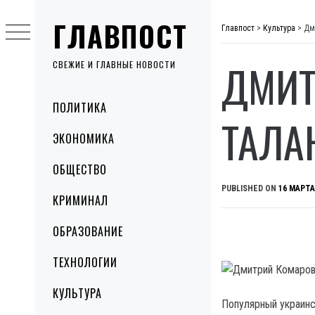
Skip
ГЛАВПОСТ
to
Главпост
>
Культура
>
Дм
content
ДМИТ
СВЕЖИЕ И ГЛАВНЫЕ НОВОСТИ
Primary
ПОЛИТИКА
Menu
ТАЛА
ЭКОНОМИКА
ОБЩЕСТВО
PUBLISHED ON
16 МАРТА
КРИМИНАЛ
ОБРАЗОВАНИЕ
ТЕХНОЛОГИИ
КУЛЬТУРА
Популярный украинс