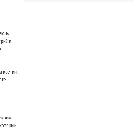
чень
трий и
о
 кастинг.
сте.
 своем
 который