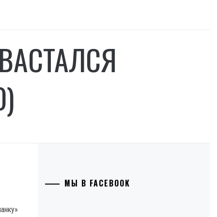
ВАСТАЛСЯ
О)
МЫ В FACEBOOK
нанку»