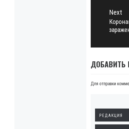
Next
Корона
Next
зараже
post:
ДОБАВИТЬ
Для отправки комм
РЕДАКЦИЯ