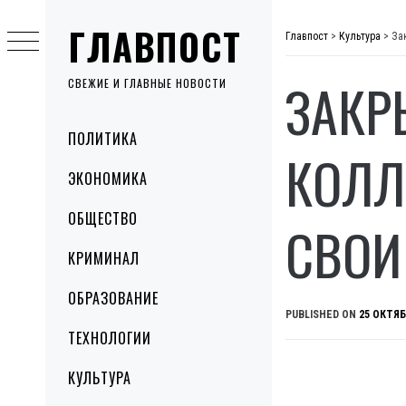
Skip
ГЛАВПОСТ
to
Главпост
>
Культура
>
За
content
ЗАКР
СВЕЖИЕ И ГЛАВНЫЕ НОВОСТИ
Primary
ПОЛИТИКА
Menu
КОЛЛ
ЭКОНОМИКА
ОБЩЕСТВО
СВОИ
КРИМИНАЛ
ОБРАЗОВАНИЕ
PUBLISHED ON
25 ОКТЯБ
ТЕХНОЛОГИИ
КУЛЬТУРА