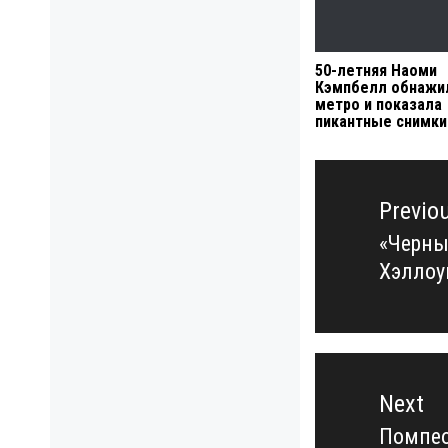
50-летняя Наоми
Кэмпбелл обнажи
метро и показала
пикантные снимки
Навигация
по
Previo
записям
«Черны
Previo
Хэлло
post:
Next
Помпео
Next