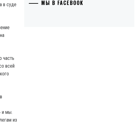
МЫ В FACEBOOK
шение
на
ю часть
со всей
ского
в
 и мы.
легам из