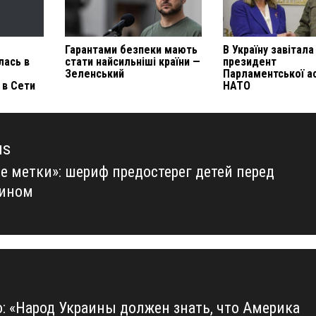
Гарантами безпеки мають
В Україну завітала
лась в
стати найсильніші країни —
президент
Зеленський
Парламентської а
 в Сети
НАТО
us
е метки»: шериф предостерег детей перед
us
уином
: «Народ Украины должен знать, что Америка