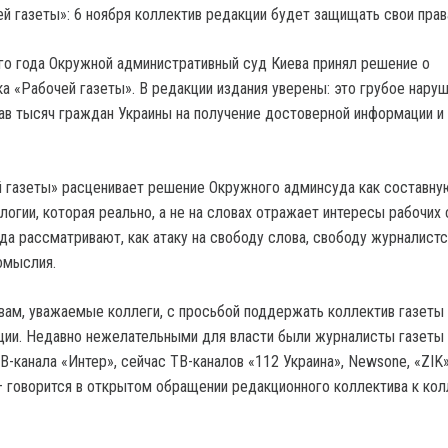
го года Окружной административный суд Киева принял решение о
а «Рабочей газеты». В редакции издания уверены: это грубое нару
ав тысяч граждан Украины на получение достоверной информации и 
 газеты» расценивает решение Окружного админсуда как составну
огии, которая реально, а не на словах отражает интересы рабочих 
да рассматривают, как атаку на свободу слова, свободу журналист
омыслия.
ам, уважаемые коллеги, с просьбой поддержать коллектив газеты 
ции. Недавно нежелательными для власти были журналисты газеты
В-канала «Интер», сейчас ТВ-каналов «112 Украина», Newsone, «ZIK»
 говорится в открытом обращении редакционного коллектива к кол