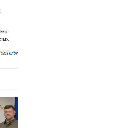
по
ии и
еты».
лам:
Голос