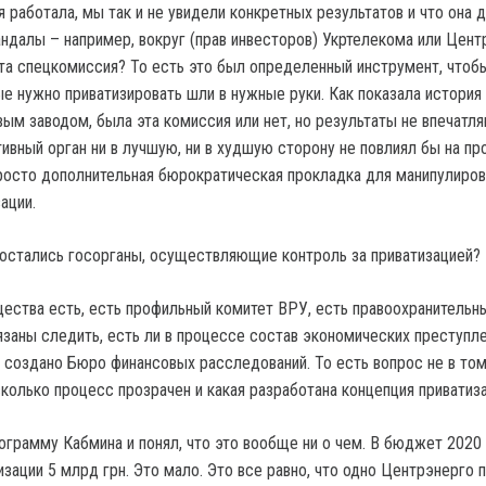
 работала, мы так и не увидели конкретных результатов и что она д
андалы – например, вокруг (прав инвесторов) Укртелекома или Цент
эта спецкомиссия? То есть это был определенный инструмент, чтоб
ые нужно приватизировать шли в нужные руки. Как показала история
ым заводом, была эта комиссия или нет, но результаты не впечатля
ивный орган ни в лучшую, ни в худшую сторону не повлиял бы на пр
просто дополнительная бюрократическая прокладка для манипулиров
ации.
 остались госорганы, осуществляющие контроль за приватизацией?
ества есть, есть профильный комитет ВРУ, есть правоохранительн
язаны следить, есть ли в процессе состав экономических преступле
 создано Бюро финансовых расследований. То есть вопрос не в том
асколько процесс прозрачен и какая разработана концепция приватиза
рограмму Кабмина и понял, что это вообще ни о чем. В бюджет 2020
зации 5 млрд грн. Это мало. Это все равно, что одно Центрэнерго п