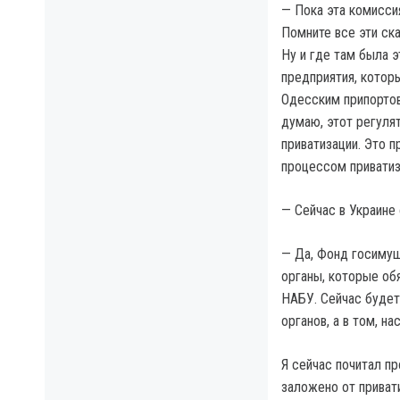
— Пока эта комиссия
Помните все эти ск
Ну и где там была 
предприятия, котор
Одесским припортов
думаю, этот регулят
приватизации. Это 
процессом приватиз
— Сейчас в Украине
— Да, Фонд госимущ
органы, которые об
НАБУ. Сейчас будет
органов, а в том, н
Я сейчас почитал п
заложено от привати