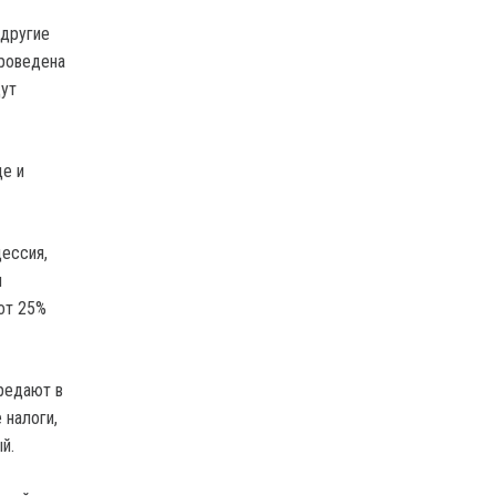
 другие
проведена
дут
ще и
цессия,
м
от 25%
ередают в
 налоги,
й.