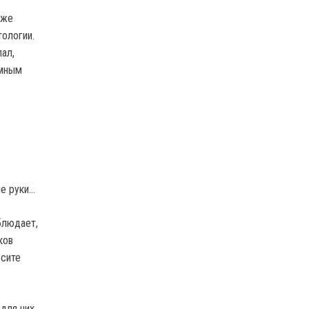
кже
тологии.
ал,
омным
ые руки…
блюдает,
ков
есите
 для них