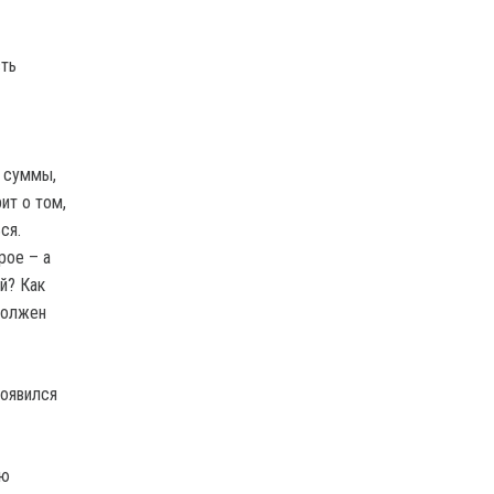
сть
о суммы,
ит о том,
ся.
рое – а
й? Как
должен
появился
ею