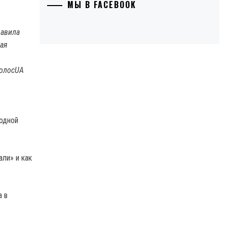
МЫ В FACEBOOK
равила
ая
ГолосUA
ходной
ли» и как
а в