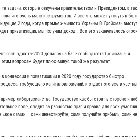
о те задачи, которые озвучены правительством и Президентом, а та
 пока что очень мало инструментов. И все это может утонуть в бол
дыдущие 2 года, когда премьер-министр Украины В. Гройсман выступ
 будет приватизация, мы получим доход… Все это заканчивалось огр
оект госбюджета-2020 делался на базе госбюджета Гройсмана, я
о этим вопросам будет плюс-минус такой же результат.
 в концессии и приватизации в 2020 году государство быстро
процесса, требующего капиталовложений, и отдаст это все в частн
 пример либертарианства. Государство как бы стоит в стороне и на
тельное поле, следит за равностью прав и правил для всех участни
е «все сами» — сами инвестируйте, сами получайте прибыль, сами н
оры скажут, что не согласны с такой расстановкой сил, потому что