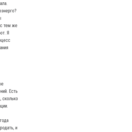
ала.
рэнерго?
ы
 с тем же
ют. Я
оцесс
ания
ые
ний. Есть
, сколько
ции.
 года
родать, и