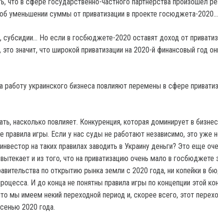
ь, что в сфере государственно-частного партнерства произошел ре
об уменьшении суммы от приватизации в проекте госюджета-2020…
и, субсидии… Но если в госбюджете-2020 оставят доход от приватиз
 это значит, что широкой приватизации на 2020-й финансовый год он
на работу украинского бизнеса повлияют перемены в сфере приватиз
ть, насколько повлияет. Конкуренция, которая доминирует в бизнес
е правила игры. Если у нас суды не работают независимо, это уже 
 инвестор на таких правилах заводить в Украину деньги? Это еще оч
вытекает и из того, что на приватизацию очень мало в госбюджете 
равительства по открытию рынка земли с 2020 года, ни копейки в б
роцесса. И до конца не понятны правила игры по концепции этой ко
что мы имеем некий переходной период и, скорее всего, этот перех
осенью 2020 года.