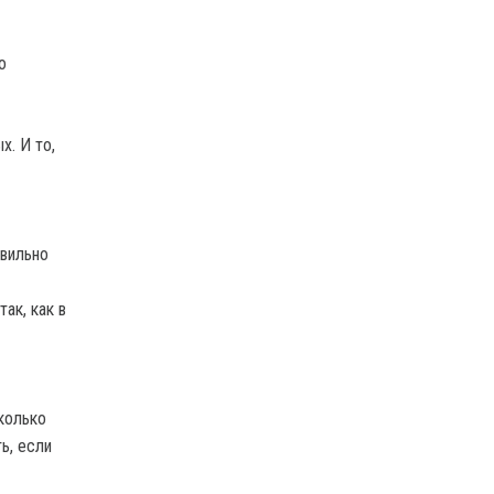
о
х. И то,
авильно
ак, как в
колько
ь, если