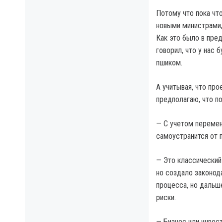
Потому что пока чт
новыми министрами,
Как это было в пре
говорил, что у нас
пшиком.
А учитывая, что пр
предполагаю, что п
— С учетом перемен
самоустранится от 
— Это классический
но создало законода
процесса, но дальш
риски.
— Бизнес или инвест