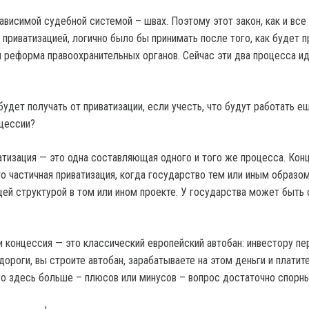
зависимой судебной системой – швах. Поэтому этот закон, как и все
 приватизацией, логично было бы принимать после того, как будет 
 реформа правоохранительных органов. Сейчас эти два процесса и
удет получать от приватизации, если учесть, что будут работать е
цессии?
атизация — это одна составляющая одного и того же процесса. Кон
то частичная приватизация, когда государство тем или иным образо
ей структурой в том или ином проекте. У государства может быть 
и концессия — это классический европейский автобан: инвестору п
ороги, вы строите автобан, зарабатываете на этом деньги и платите
го здесь больше – плюсов или минусов – вопрос достаточно спорны