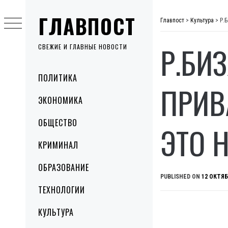
Skip
ГЛАВПОСТ
to
Главпост
>
Культура
>
Р.
content
Р.БИ
СВЕЖИЕ И ГЛАВНЫЕ НОВОСТИ
Primary
ПОЛИТИКА
Menu
ПРИВ
ЭКОНОМИКА
ОБЩЕСТВО
ЭТО 
КРИМИНАЛ
ОБРАЗОВАНИЕ
PUBLISHED ON
12 ОКТЯБ
ТЕХНОЛОГИИ
КУЛЬТУРА