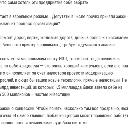
что сами хотели эти предприятия себе забрать.
тает в авральном режиме… Депутаты в числе прочих приняли закон 
 изменит процесс приватизации?
ремонт дорог, порты, железная дорога, добыча полезных ископаемы
е бешеного принтера принимают, требует вдумчивого анализа.
азать: если мы вспомним эпоху НЭП, то именно тогда появились
а по себе концессия — это очень хороший инструмент, если его пр
что он позволяет за счет инвестора провести модернизацию
аслей, и сюда бы зашли новые технологии, прямые инвестиции. Не т
млрд инвестиций, из которых 1,5 миллиарда банки завели себе на
а 500 миллионов – чистые инвестиции.
акон о концессии. Чтобы понять, насколько там все прозрачно, нас
огично. И самое главное: любая концессия может правильно работат
правовое поле и независимая судебная система.