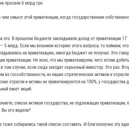
оне просили 6 млрд грн.
 в чем смысл этой приватизации, когда государственная собственно
?
ем это. В прошлом бюджете закладывали доход от приватизации 17
 — 5 млрд. Если мы возьмем историю этого вопроса, то поймем, чт
ладывались на приватизацию, никогда бюджет не получал. Это говор
ии приватизации. Не ясно, что мы приватизируем, чего хотим добить
в том случае, если сюда заходит серьезный инвестор. Это раз. Вто
м из госсобственности, из наших стратегических активов и отрасле
ские отрасли и активы не приватизируются на 100%, у государства 
ный пакет акций.
 знаете, список активов государства, не подлежащих приватизации, 
… Вы его видели?
е тоже собирались такой список составить. И благополучно эту ид