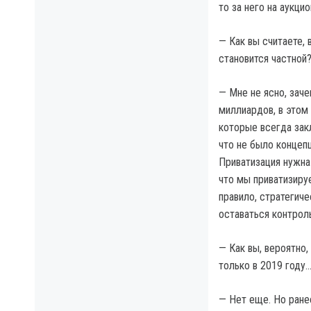
то за него на аукци
— Как вы считаете,
становится частной
— Мне не ясно, зач
миллиардов, в этом
которые всегда зак
что не было концепц
Приватизация нужна 
что мы приватизируе
правило, стратегиче
оставаться контроль
— Как вы, вероятно,
только в 2019 году
— Нет еще. Но ране