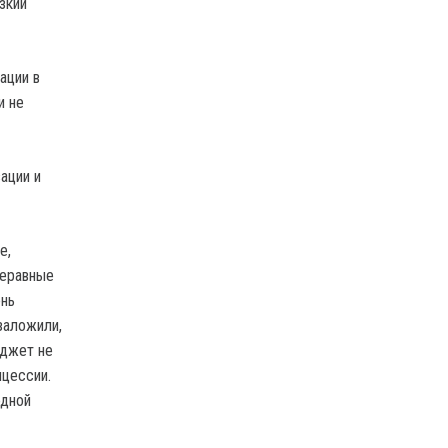
зкий
ации в
и не
ации и
е,
неравные
ень
заложили,
юджет не
нцессии.
одной