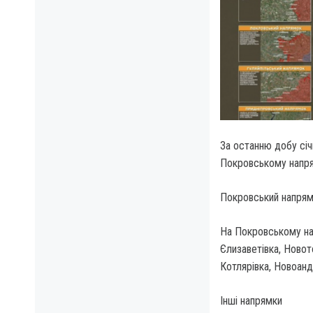
За останню добу січ
Покровському напря
Покровський напря
На Покровському нап
Єлизаветівка, Новот
Котлярівка, Новоандр
Інші напрямки