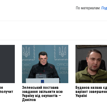
По материалам:
Под
ля
Зеленський поставив
Буданов назвав є
 получит
завдання звільнити всю
варіант завершенн
Україну від окупантів —
Україні
Данілов