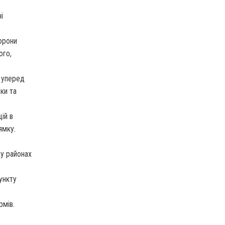
і
орони
ого,
 уперед
ки та
ій в
ямку.
у районах
ункту
рмів.