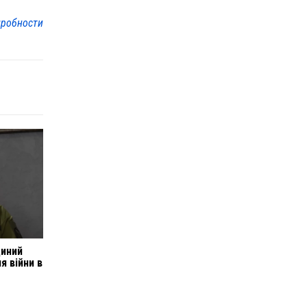
робности
диний
я війни в