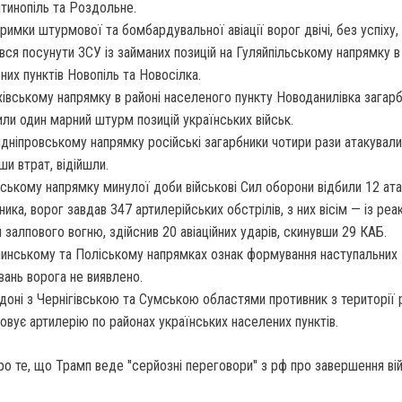
тинопіль та Роздольне.
тримки штурмової та бомбардувальної авіації ворог двічі, без успіху,
вся посунути ЗСУ із займаних позицій на Гуляйпільському напрямку в
них пунктів Новопіль та Новосілка.
хівському напрямку в районі населеного пункту Новоданилівка загар
или один марний штурм позицій українських військ.
дніпровському напрямку російські загарбники чотири рази атакували
ши втрат, відійшли.
ському напрямку минулої доби військові Сил оборони відбили 12 ат
ника, ворог завдав 347 артилерійських обстрілів, з них вісім — із реа
 залпового вогню, здійснив 20 авіаційних ударів, скинувши 29 КАБ.
инському та Поліському напрямках ознак формування наступальних
вань ворога не виявлено.
доні з Чернігівською та Сумською областями противник з території
овує артилерію по районах українських населених пунктів.
о те, що Трамп веде "серйозні переговори" з рф про завершення вій