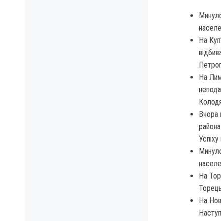
Минуло
населе
На Куп
відбив
Петроп
На Лим
непода
Колодя
Вчора 
района
Успіху 
Минуло
населе
На Тор
Торець
На Нов
Наступ