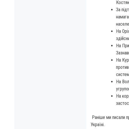
Костян
За під
намага
населе
На Орі
здійсн
На При
Зазнав
На Кур
против
систем
На Вол
угрупо
На кор
застос
Раніше ми писали пр
Україні.