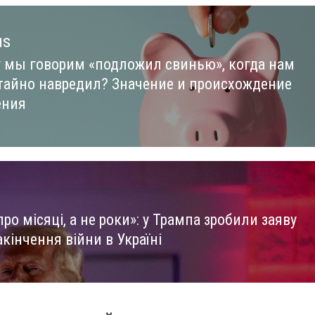
us
 мы говорим «подложил свинью», когда нам
us
 тайно навредил? Значение и происхождение
ения
ро місяці, а не роки»: у Трампа зробили заяву
кінчення війни в Україні