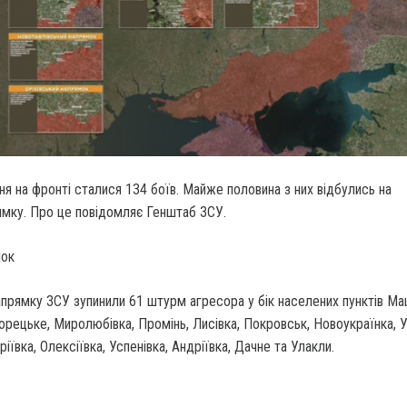
ня на фронті сталися 134 боїв. Майже половина з них відбулись на
мку.
Про це повідомляє Генштаб ЗСУ.
мок
рямку ЗСУ зупинили 61 штурм агресора у бік населених пунктів Маш
орецьке, Миролюбівка, Промінь, Лисівка, Покровськ, Новоукраїнка, У
іївка, Олексіївка, Успенівка, Андріївка, Дачне та Улакли.