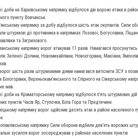
ї доби на Харківському напрямку відбулося дві ворожі атаки в район
ного пункту Вовчанськ.
’янському напрямку за добу відбулося шість атак окупантів. Сили об
али штурмові дії противника в напрямках Лозової, Богуславки, Піщан
авлівки та Загризового.
анському напрямку ворог атакував 11 разів. Намагався просунутись
лік Зеленої Долини, Новомихайлівки, Новоєгорівки, Макіївки, Ямполів
зів.
ворог шість разів штурмовими діями намагався витіснити ЗСУ з позиц
х Білогорівки, Верхньокам’янського та Спірного на Сіверському напр
не мав.
ї доби на Краматорському напрямку відбулося п’ять штурмових дій 
них пунктів Часів Яр, Ступочки, Біла Гора та Предтечине.
ецькому напрямку ворог здійснив десять атак в районі населеного п
к.
опавлівському напрямку Сили оборони відбили дев’ять ворожих шту
альні зусилля ворог зосереджував у районах населених пунктів