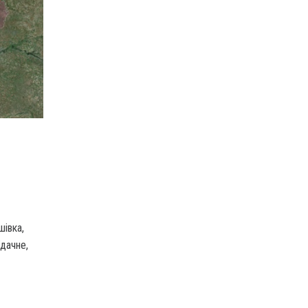
івка,
дачне,