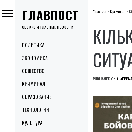
Skip
ГЛАВПОСТ
to
Главпост
>
Криминал
>
К
content
КІЛЬ
СВЕЖИЕ И ГЛАВНЫЕ НОВОСТИ
Primary
ПОЛИТИКА
Menu
СИТУ
ЭКОНОМИКА
ОБЩЕСТВО
PUBLISHED ON
1 ФЕВРАЛ
КРИМИНАЛ
ОБРАЗОВАНИЕ
ТЕХНОЛОГИИ
КУЛЬТУРА