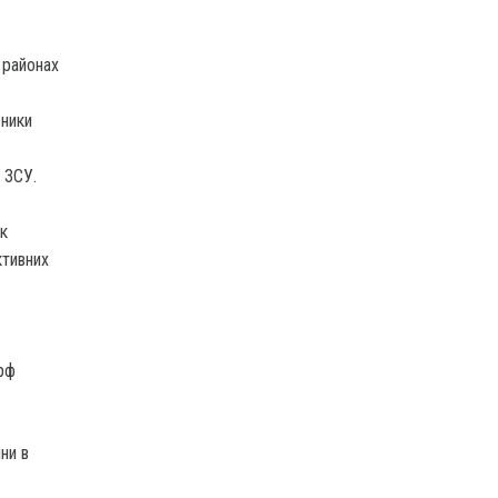
 районах
бники
 ЗСУ.
ак
ктивних
 рф
ни в