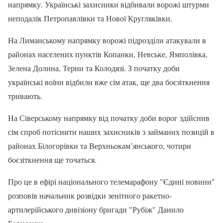
напрямку. Українські захисники відбивали ворожі штурми
неподалік Петропавлівки та Нової Кругляківки.
На Лиманському напрямку ворожі підрозділи атакували в
районах населених пунктів Копанки, Невське, Ямполівка,
Зелена Долина, Терни та Колодязі. З початку доби
українські воїни відбили вже сім атак, ще два боєзіткнення
тривають.
На Сіверському напрямку від початку доби ворог здійснив
сім спроб потіснити наших захисників з займаних позицій в
районах Білогорівки та Верхньокам’янського, чотири
боєзіткнення ще точаться.
Про це в ефірі національного телемарафону "Єдині новини"
розповів начальник розвідки зенітного ракетно-
артилерійського дивізіону бригади "Рубіж" Данило