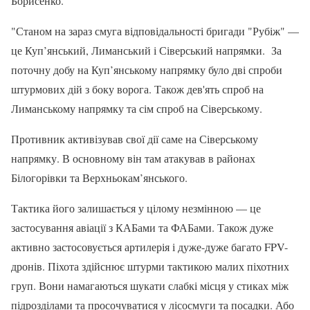
Борисенко.
"Станом на зараз смуга відповідальності бригади "Рубіж" —
це Куп’янський, Лиманський і Сіверський напрямки. За
поточну добу на Куп’янському напрямку було дві спроби
штурмових дій з боку ворога. Також дев'ять спроб на
Лиманському напрямку та сім спроб на Сіверському.
Противник активізував свої дії саме на Сіверському
напрямку. В основному він там атакував в районах
Білогорівки та Верхньокам’янського.
Тактика його залишається у цілому незмінною — це
застосування авіації з КАБами та ФАБами. Також дуже
активно застосовується артилерія і дуже-дуже багато FPV-
дронів. Піхота здійснює штурми тактикою малих піхотних
груп. Вони намагаються шукати слабкі місця у стиках між
підрозділами та просочуватися у лісосмуги та посадки. Або