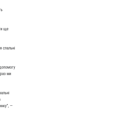
ть
ти ще
я спальні
 допомогу
араз ми
вальні
а
инку", —