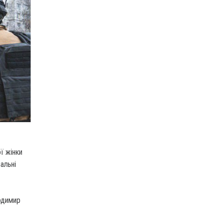
ї жінки
альні
одимир