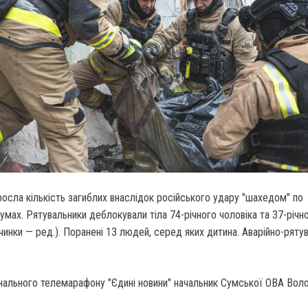
осла кількість загиблих внаслідок російського удару "шахедом" по
Сумах. Рятувальники деблокували тіла 74-річного чоловіка та 37-річно
чинки — ред.). Поранені 13 людей, серед яких дитина. Аварійно-рятув
онального телемарафону "Єдині новини" начальник Сумської ОВА Вол