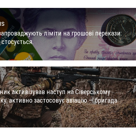
us
запроваджують ліміти на грошові перекази:
us
 стосується
ник активізував наступ на Сіверському
ку, активно застосовує авіацію — бригада
»