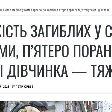
ількість загиблих у Сумах зросла до восьми, п’ятеро поранених, у тому числі дівчинка 
КІСТЬ ЗАГИБЛИХ У 
МИ, П’ЯТЕРО ПОРАН
І ДІВЧИНКА — ТЯЖ
Я, 2025
BY
ПЕТР ЮРЬЕВ