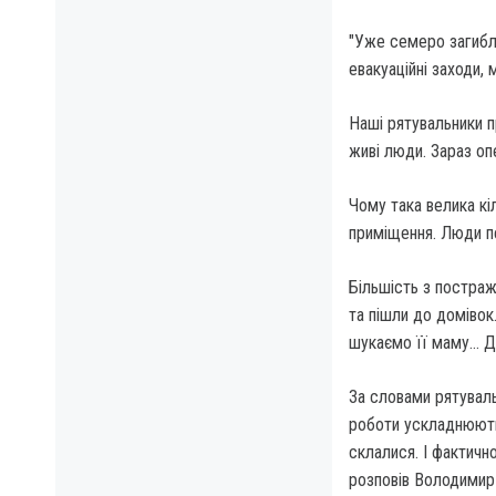
"Уже семеро загибли
евакуаційні заходи,
Наші рятувальники п
живі люди. Зараз оп
Чому така велика кіл
приміщення. Люди пе
Більшість з постраж
та пішли до домівок.
шукаємо її маму… Ді
За словами рятуваль
роботи ускладнюютьс
склалися. І фактичн
розповів Володимир