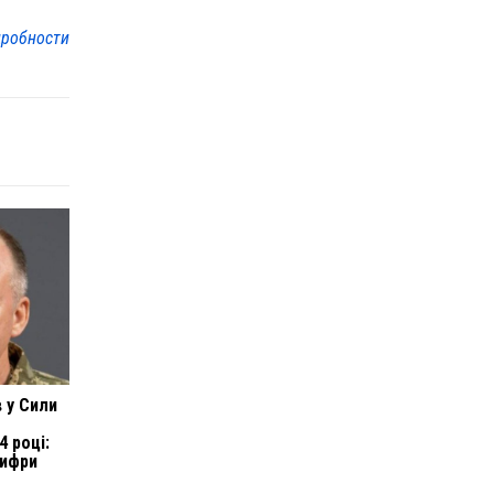
робности
 у Сили
о
4 році:
цифри