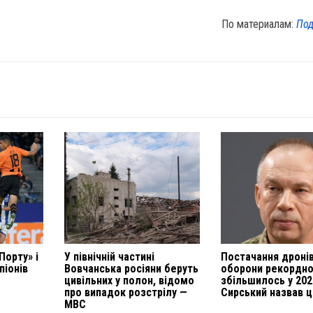
По материалам:
Под
Порту» і
У північній частині
Постачання дронів
піонів
Вовчанська росіяни беруть
оборони рекордн
цивільних у полон, відомо
збільшилось у 202
про випадок розстрілу —
Сирський назвав 
МВС