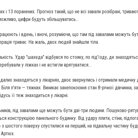
х і 13 поранених. Прогноз такий, що не всі завали розібрані, триваю
 можливо, цифри будуть збільшуватись…
рацюють і вдень, і вночі, розуміючи, що там під завалами можуть бу
ерація триває. На жаль, двох людей знайшли тіла.
ькість. Удар "шахеда" відбувся по стояку, по під'їзду, де знаходятьс
ребували у ліжках і не встигли врятуватися…
далих знаходяться у лікарнях, двоє звернулись і отримали медичну
 Біля п'яти — тяжких. Виникає занепокоєння стан 8-річної дівчинки, з
дусь її теж знаходиться у лікарні.
ників, під завалами ще можуть бути дві-три людини. Пошуково-ряту
я конструкцією панельного будинку. Від удару плити, стіни, підлог
о з шостого поверху спустилися на перший, на підвальну частину буд
 Артюх.