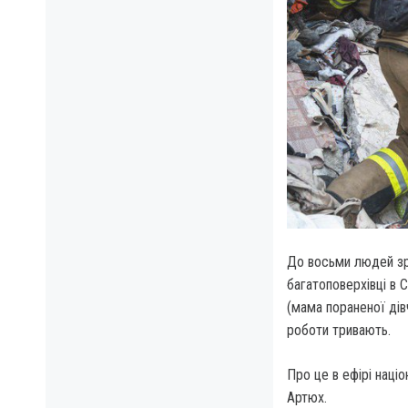
​До восьми людей зр
багатоповерхівці в 
(мама пораненої дів
роботи тривають.
Про це в ефірі наці
Артюх.