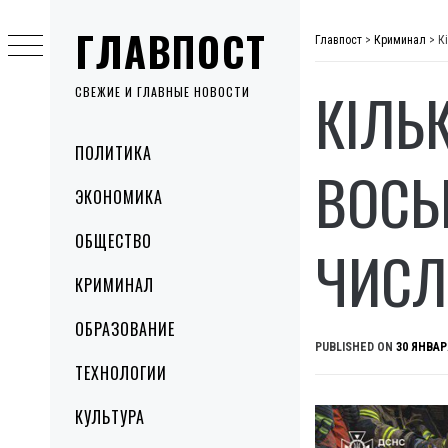
Skip
ГЛАВПОСТ
to
Главпост
>
Криминал
>
К
content
КІЛЬ
СВЕЖИЕ И ГЛАВНЫЕ НОВОСТИ
Primary
ПОЛИТИКА
Menu
ВОСЬ
ЭКОНОМИКА
ОБЩЕСТВО
ЧИСЛ
КРИМИНАЛ
ОБРАЗОВАНИЕ
PUBLISHED ON
30 ЯНВАР
ТЕХНОЛОГИИ
КУЛЬТУРА