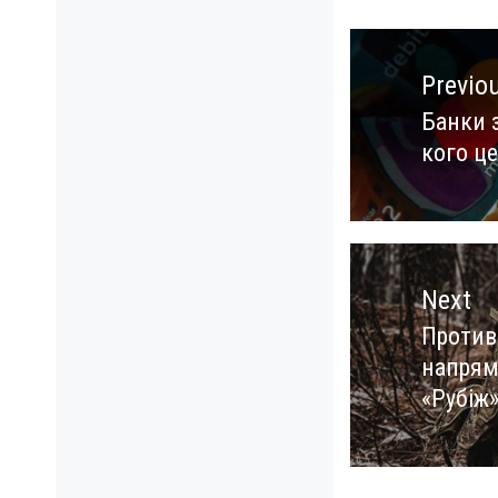
Навигация
по
Previo
записям
Банки 
Previo
кого це
post:
Next
Против
Next
напрям
post:
«Рубіж