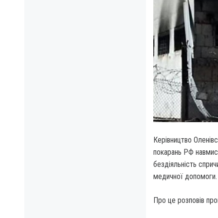
Керівництво Оленівс
покарань РФ навмисн
бездіяльність спри
медичної допомоги.
Про це розповів пр