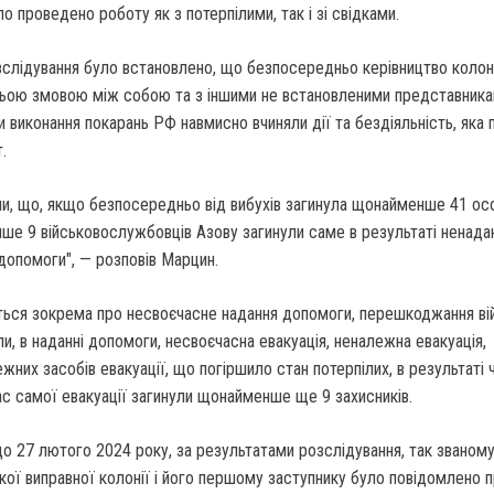
о проведено роботу як з потерпілими, так і зі свідками.
слідування було встановлено, що безпосередньо керівництво колоні
ньою змовою між собою та з іншими не встановленими представник
виконання покарань РФ навмисно вчиняли дії та бездіяльність, яка 
.
и, що, якщо безпосередньо від вибухів загинула щонайменше 41 осо
ше 9 військовослужбовців Азову загинули саме в результаті ненада
допомоги", — розповів Марцин.
еться зокрема про несвоєчасне надання допомоги, перешкоджання в
ли, в наданні допомоги, несвоєчасна евакуація, неналежна евакуація,
жних засобів евакуації, що погіршило стан потерпілих, в результаті 
 час самої евакуації загинули щонайменше ще 9 захисників.
що 27 лютого 2024 року, за результатами розслідування, так званом
кої виправної колонії і його першому заступнику було повідомлено 