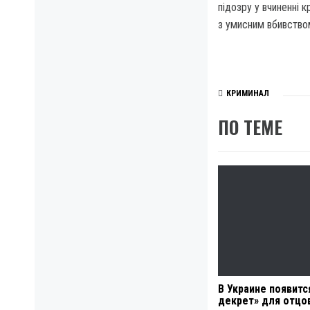
підозру у вчиненні 
з умисним вбивством
КРИМИНАЛ
ПО ТЕМЕ
В Украине появитс
декрет» для отцо