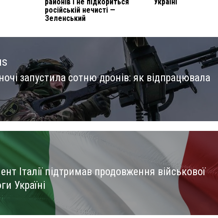
районів і не підкориться
Україні
російській нечисті —
Зеленський
us
ночі запустила сотню дронів: як відпрацювала
us
ент Італії підтримав продовження військової
ги Україні