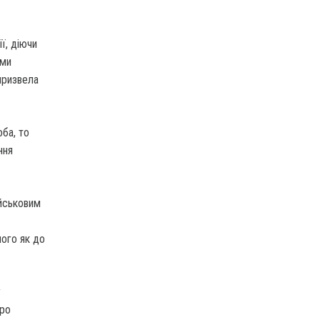
ї, діючи
ами
призвела
ба, то
ння
ійськовим
чого як до
у
про