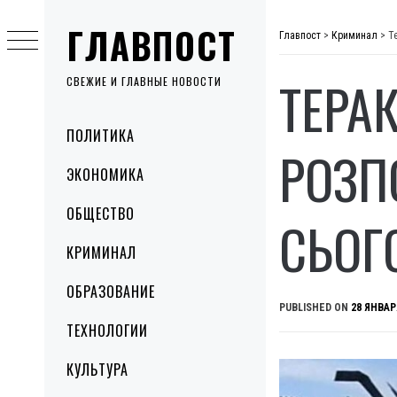
Skip
ГЛАВПОСТ
to
Главпост
>
Криминал
>
Т
content
ТЕРАК
СВЕЖИЕ И ГЛАВНЫЕ НОВОСТИ
Primary
ПОЛИТИКА
Menu
РОЗП
ЭКОНОМИКА
ОБЩЕСТВО
СЬОГ
КРИМИНАЛ
ОБРАЗОВАНИЕ
PUBLISHED ON
28 ЯНВАР
ТЕХНОЛОГИИ
КУЛЬТУРА