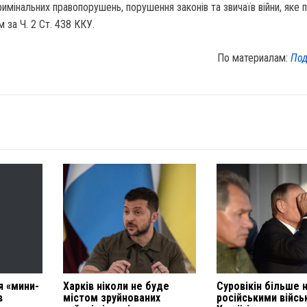
кримінальних правопорушень, порушення законів та звичаїв війни, яке 
 за Ч. 2 Ст. 438 ККУ.
По материалам:
Под
я «мини-
Харків ніколи не буде
Суровікін більше 
в
містом зруйнованих
російськими війсь