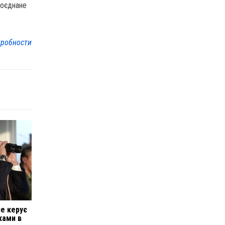
поєднане
робности
не керує
ками в