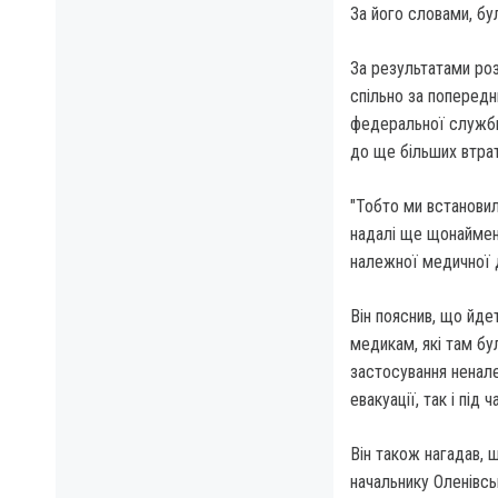
За його словами, бул
За результатами роз
спільно за поперед
федеральної служби 
до ще більших втрат
"Тобто ми встановил
надалі ще щонаймен
належної медичної 
Він пояснив, що йд
медикам, які там бу
застосування ненале
евакуації, так і під
Він також нагадав, 
начальнику Оленівсь