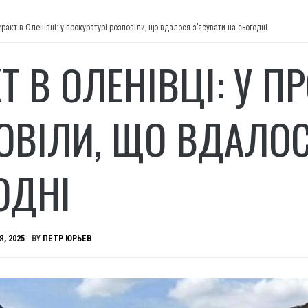
еракт в Оленівці: у прокуратурі розповіли, що вдалося з’ясувати на сьогодні
Т В ОЛЕНІВЦІ: У П
ОВІЛИ, ЩО ВДАЛОС
ОДНІ
Я, 2025
BY
ПЕТР ЮРЬЕВ