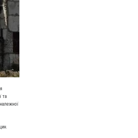
я
ї та
 належної
цин.