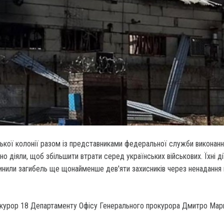
ької колонії разом із представниками федеральної служби виконанн
о діяли, щоб збільшити втрати серед українських військових. Їхні ді
чинили загибель ще щонайменше дев'яти захисників через ненадання
окурор 18 Департаменту Офісу Генерального прокурора Дмитро Мар