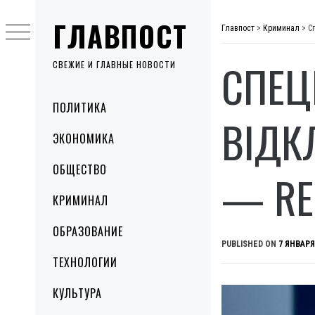
Skip
ГЛАВПОСТ
to
Главпост
>
Криминал
>
С
content
СПЕЦ
СВЕЖИЕ И ГЛАВНЫЕ НОВОСТИ
Primary
ПОЛИТИКА
Menu
ВІДК
ЭКОНОМИКА
ОБЩЕСТВО
— RE
КРИМИНАЛ
ОБРАЗОВАНИЕ
PUBLISHED ON
7 ЯНВАРЯ
ТЕХНОЛОГИИ
КУЛЬТУРА