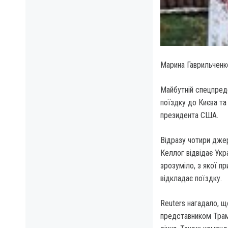
Марина Гаврильченк
Майбутній спецпредс
поїздку до Києва та
президента США.
Відразу чотири джер
Келлог відвідає Укра
зрозуміло, з якої п
відкладає поїздку.
Reuters нагадало, щ
представником Трамп