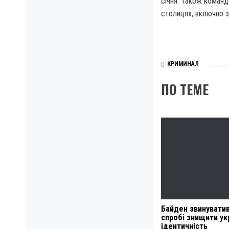
січня. Також команд
столицях, включно 
КРИМИНАЛ
ПО ТЕМЕ
Байден звинуватив
спробі знищити ук
ідентичність