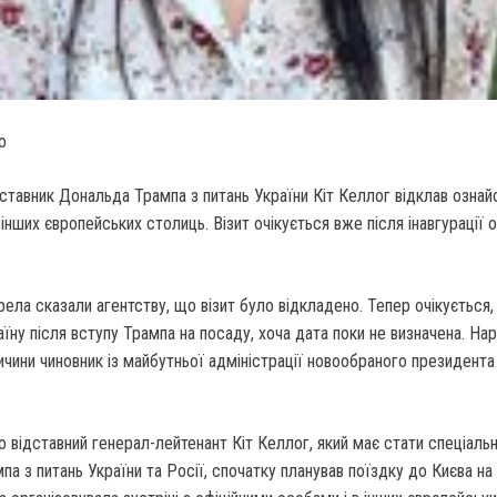
о
тавник Дональда Трампа з питань України Кіт Келлог відклав ознай
 інших європейських столиць. Візит очікується вже після інавгурації 
ела сказали агентству, що візит було відкладено. Тепер очікується
їну після вступу Трампа на посаду, хоча дата поки не визначена. Нар
ричини чиновник із майбутньої адміністрації новообраного президент
о відставний генерал-лейтенант Кіт Келлог, який має стати спеціаль
а з питань України та Росії, спочатку планував поїздку до Києва на