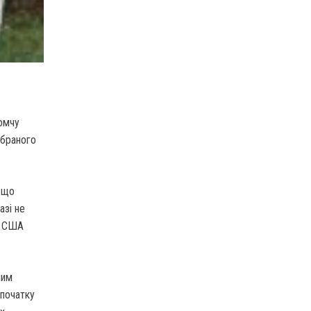
омчу
обраного
, що
азі не
а США
ним
 початку