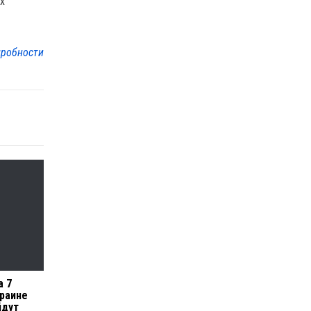
их
робности
а 7
краине
йдут