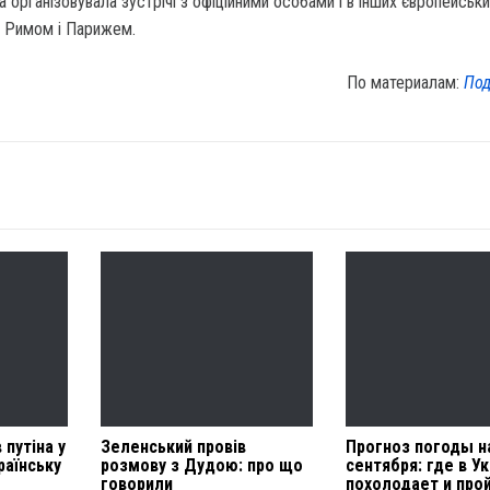
а організовувала зустрічі з офіційними особами і в інших європейськ
з Римом і Парижем.
По материалам:
Под
 путіна у
Зеленський провів
Прогноз погоды н
раїнську
розмову з Дудою: про що
сентября: где в У
говорили
похолодает и про